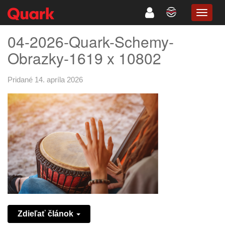
TOGG
NAVIG
04-2026-Quark-Schemy-
Obrazky-1619 x 10802
Pridané 14. apríla 2026
Zdieľať článok