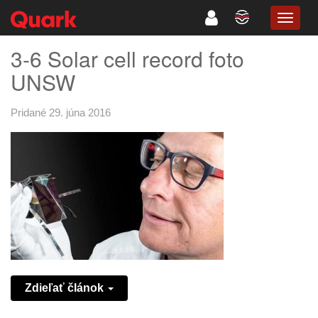
TOGG
NAVIG
3-6 Solar cell record foto
UNSW
Pridané 29. júna 2016
Zdieľať článok