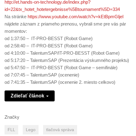
http://et.hands-on-technology.de/index.php?
id=22&tx_hotet_hotetergebnisse%5Btournament%5D=334
Na stránke
https://www.youtube.com/watch?v=kEtBpmGljeI
nájdete záznam z priameho prenosu, vybrali sme pre vás pár
momentov:
od 1:37:50 – IT-PRO-BESST (Robot Game)
od 2:58:40 – IT-PRO-BESST (Robot Game)
od 4:10:00 – TalentumSAP/IT-PRO-BESST (Robot Game)
od 5:17:20 – TalentumSAP (Prezentácia výskumného projektu)
od 5:47:50 – IT-PRO-BESST (Robot Game – semifinále)
od 7:07:45 – TalentumSAP (ocenenie)
od 7:41:35 – TalentumSAP (ocenenie 2. miesto celkovo)
Zdieľať článok
Značky
FLL
Lego
tlačová správa