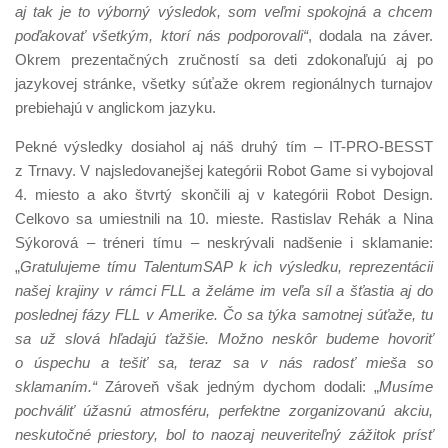
aj tak je to výborný výsledok, som veľmi spokojná a chcem
poďakovať všetkým, ktorí nás podporovali“
, dodala na záver.
Okrem prezentačných zručností sa deti zdokonaľujú aj po
jazykovej stránke, všetky súťaže okrem regionálnych turnajov
prebiehajú v anglickom jazyku.
Pekné výsledky dosiahol aj náš druhý tím – IT-PRO-BESST
z Trnavy. V najsledovanejšej kategórii Robot Game si vybojoval
4. miesto a ako štvrtý skončili aj v kategórii Robot Design.
Celkovo sa umiestnili na 10. mieste. Rastislav Rehák a Nina
Sýkorová – tréneri tímu – neskrývali nadšenie i sklamanie:
„
Gratulujeme tímu TalentumSAP k ich výsledku, reprezentácii
našej krajiny v rámci FLL a želáme im veľa síl a šťastia aj do
poslednej fázy FLL v Amerike. Čo sa týka samotnej súťaže, tu
sa už slová hľadajú ťažšie. Možno neskôr budeme hovoriť
o úspechu a tešiť sa, teraz sa v nás radosť mieša so
sklamaním.“
Zároveň však jedným dychom dodali: „
Musíme
pochváliť úžasnú atmosféru, perfektne zorganizovanú akciu,
neskutočné priestory, bol to naozaj neuveriteľný zážitok prísť