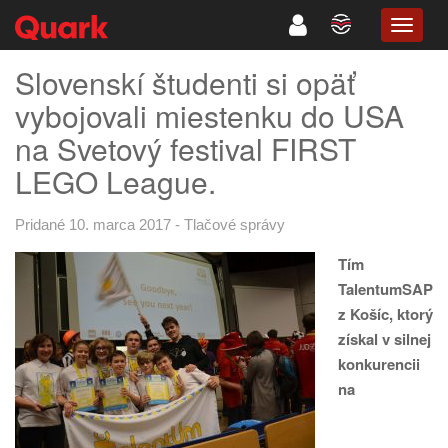
TOGG
NAVIG
Slovenskí študenti si opäť
vybojovali miestenku do USA
na Svetový festival FIRST
LEGO League.
Pridané 10. marca 2017
-
Tlačové správy
Tím
TalentumSAP
z Košíc, ktorý
získal v silnej
konkurencii
na