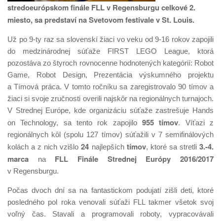
stredoeurópskom finále FLL v Regensburgu celkové 2.
miesto, sa predstaví na Svetovom festivale v St. Louis.
Už po 9-ty raz sa slovenskí žiaci vo veku od 9-16 rokov zapojili
do medzinárodnej súťaže FIRST LEGO League, ktorá
pozostáva zo štyroch rovnocenne hodnotených kategórií: Robot
Game, Robot Design, Prezentácia výskumného projektu
a Tímová práca. V tomto ročníku sa zaregistrovalo 90 tímov a
žiaci si svoje zručnosti overili najskôr na regionálnych turnajoch.
V Strednej Európe, kde organizáciu súťaže zastrešuje Hands
955 tímov
on Technology, sa tento rok zapojilo
. Víťazi z
regionálnych kôl (spolu 127 tímov) súťažili v 7 semifinálových
24
tímov
3.-4.
kolách a z nich vzišlo
najlepších
, ktoré sa stretli
marca
FLL Finále Strednej Európy 2016/2017
na
v Regensburgu.
Počas dvoch dní sa na fantastickom podujatí zišli deti, ktoré
posledného pol roka venovali súťaži FLL takmer všetok svoj
voľný čas. Stavali a programovali roboty, vypracovávali