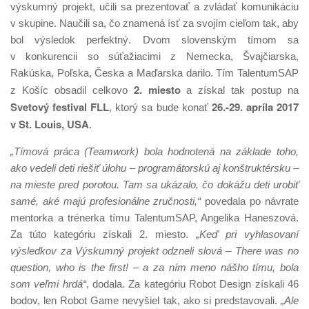
výskumný projekt, učili sa prezentovať a zvládať komunikáciu
v skupine. Naučili sa, čo znamená ísť za svojím cieľom tak, aby
bol výsledok perfektný. Dvom slovenským tímom sa
v konkurencii so súťažiacimi z Nemecka, Švajčiarska,
Rakúska, Poľska, Česka a Maďarska darilo. Tím TalentumSAP
2. miesto
z Košíc obsadil celkovo
a získal tak postup na
Svetový festival FLL
26.-29. apríla 2017
, ktorý sa bude konať
v St. Louis, USA
.
„Tímová práca (Teamwork) bola hodnotená na základe toho,
ako vedeli deti riešiť úlohu – programátorskú aj konštruktérsku –
na mieste pred porotou. Tam sa ukázalo, čo dokážu deti urobiť
samé, aké majú profesionálne zručnosti,“
povedala po návrate
mentorka a trénerka tímu TalentumSAP, Angelika Haneszová.
Za túto kategóriu získali 2. miesto.
„Keď pri vyhlasovaní
výsledkov za Výskumný projekt odzneli slová – There was no
question, who is the first! – a za ním meno nášho tímu, bola
som veľmi hrdá“
, dodala. Za kategóriu Robot Design získali 46
bodov, len Robot Game nevyšiel tak, ako si predstavovali.
„Ale