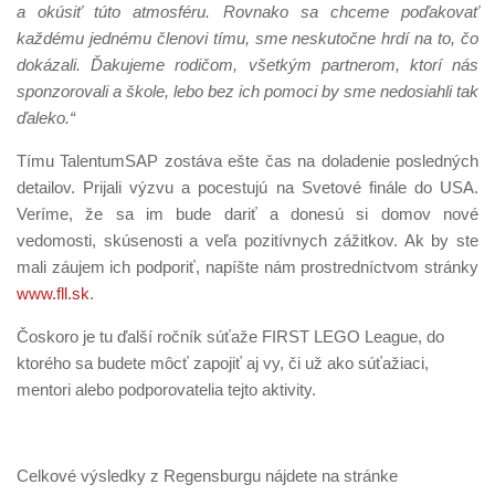
a okúsiť túto atmosféru. Rovnako sa chceme poďakovať
každému jednému členovi tímu, sme neskutočne hrdí na to, čo
dokázali. Ďakujeme rodičom, všetkým partnerom, ktorí nás
sponzorovali a škole, lebo bez ich pomoci by sme nedosiahli tak
ďaleko.“
Tímu TalentumSAP zostáva ešte čas na doladenie posledných
detailov. Prijali výzvu a pocestujú na Svetové finále do USA.
Veríme, že sa im bude dariť a donesú si domov nové
vedomosti, skúsenosti a veľa pozitívnych zážitkov. Ak by ste
mali záujem ich podporiť, napíšte nám prostredníctvom stránky
www.fll.sk
.
Čoskoro je tu ďalší ročník súťaže FIRST LEGO League, do
ktorého sa budete môcť zapojiť aj vy, či už ako súťažiaci,
mentori alebo podporovatelia tejto aktivity.
Celkové výsledky z Regensburgu nájdete na stránke