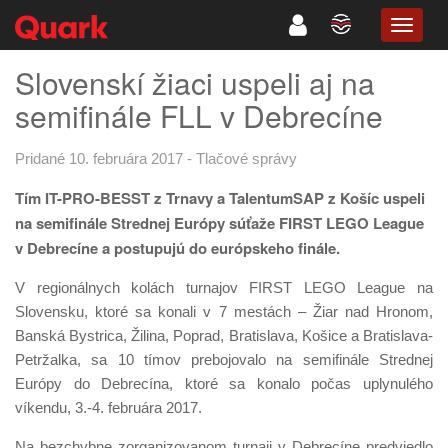
TOGG
NAVIG
Slovenskí žiaci uspeli aj na
semifinále FLL v Debrecíne
Pridané 10. februára 2017
-
Tlačové správy
Tím IT-PRO-BESST z Trnavy a TalentumSAP z Košíc uspeli
na semifinále Strednej Európy súťaže FIRST LEGO League
v Debrecíne a postupujú do európskeho finále.
V regionálnych kolách turnajov FIRST LEGO League na
Slovensku, ktoré sa konali v 7 mestách – Žiar nad Hronom,
Banská Bystrica, Žilina, Poprad, Bratislava, Košice a Bratislava-
Petržalka, sa 10 tímov prebojovalo na semifinále Strednej
Európy do Debrecína, ktoré sa konalo počas uplynulého
víkendu, 3.-4. februára 2017.
Na bezchybne zorganizovanom turnaji v Debrecíne predviedlo