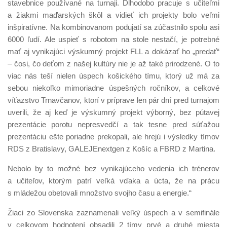
stavebnice používané na turnaji. Dlhodobo pracuje s učiteľmi
a žiakmi maďarských škôl a vidieť ich projekty bolo veľmi
inšpiratívne. Na kombinovanom podujatí sa zúčastnilo spolu asi
6000 ľudí. Ale uspieť s robotom na stole nestačí, je potrebné
mať aj vynikajúci výskumný projekt FLL a dokázať ho „predať“
– čosi, čo deťom z našej kultúry nie je až také prirodzené. O to
viac nás teší nielen úspech košického tímu, ktorý už má za
sebou niekoľko mimoriadne úspešných ročníkov, a celkové
víťazstvo Trnavčanov, ktorí v príprave len pár dní pred turnajom
uverili, že aj keď je výskumný projekt výborný, bez pútavej
prezentácie porotu nepresvedčí a tak tesne pred súťažou
prezentáciu ešte poriadne prekopali, ale hrejú i výsledky tímov
RDS z Bratislavy, GALEJEnextgen z Košíc a FBRD z Martina.
Nebolo by to možné bez vynikajúceho vedenia ich trénerov
a učiteľov, ktorým patrí veľká vďaka a úcta, že na prácu
s mládežou obetovali množstvo svojho času a energie.“
Žiaci zo Slovenska zaznamenali veľký úspech a v semifinále
v celkovom hodnotení obsadili 2 tímy prvé a druhé miesta