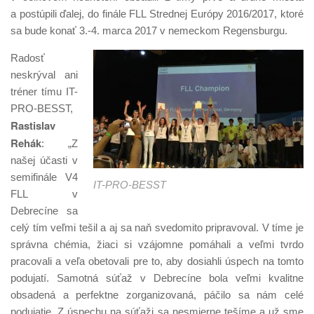
a postúpili ďalej, do finále FLL Strednej Európy 2016/2017, ktoré
sa bude konať 3.-4. marca 2017 v nemeckom Regensburgu.
Radosť
neskrýval ani
tréner tímu IT-
PRO-BESST,
Rastislav
Rehák
: „Z
našej účasti v
semifinále V4
IT-PRO-BESST
FLL v
Debrecíne sa
celý tím veľmi tešil a aj sa naň svedomito pripravoval. V tíme je
správna chémia, žiaci si vzájomne pomáhali a veľmi tvrdo
pracovali a veľa obetovali pre to, aby dosiahli úspech na tomto
podujatí. Samotná súťaž v Debrecíne bola veľmi kvalitne
obsadená a perfektne zorganizovaná, páčilo sa nám celé
podujatie. Z úspechu na súťaži sa nesmierne tešíme a už sme