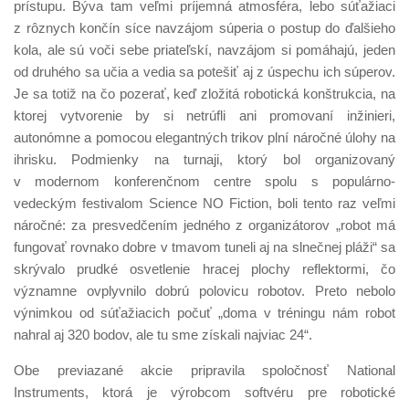
prístupu. Býva tam veľmi príjemná atmosféra, lebo súťažiaci
z rôznych končín síce navzájom súperia o postup do ďalšieho
kola, ale sú voči sebe priateľskí, navzájom si pomáhajú, jeden
od druhého sa učia a vedia sa potešiť aj z úspechu ich súperov.
Je sa totiž na čo pozerať, keď zložitá robotická konštrukcia, na
ktorej vytvorenie by si netrúfli ani promovaní inžinieri,
autonómne a pomocou elegantných trikov plní náročné úlohy na
ihrisku. Podmienky na turnaji, ktorý bol organizovaný
v modernom konferenčnom centre spolu s populárno-
vedeckým festivalom Science NO Fiction, boli tento raz veľmi
náročné: za presvedčením jedného z organizátorov „robot má
fungovať rovnako dobre v tmavom tuneli aj na slnečnej pláži“ sa
skrývalo prudké osvetlenie hracej plochy reflektormi, čo
významne ovplyvnilo dobrú polovicu robotov. Preto nebolo
výnimkou od súťažiacich počuť „doma v tréningu nám robot
nahral aj 320 bodov, ale tu sme získali najviac 24“.
Obe previazané akcie pripravila spoločnosť National
Instruments, ktorá je výrobcom softvéru pre robotické