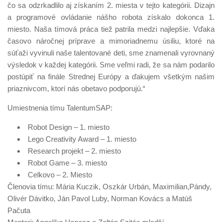
čo sa odzrkadlilo aj získaním 2. miesta v tejto kategórii. Dizajn
a programové ovládanie nášho robota získalo dokonca 1.
miesto. Naša tímová práca tiež patrila medzi najlepšie. Vďaka
časovo náročnej príprave a mimoriadnemu úsiliu, ktoré na
súťaži vyvinuli naše talentované deti, sme znamenali vyrovnaný
výsledok v každej kategórii. Sme veľmi radi, že sa nám podarilo
postúpiť na finále Strednej Európy a ďakujem všetkým našim
priaznivcom, ktorí nás obetavo podporujú.“
Umiestnenia tímu TalentumSAP:
Robot Design – 1. miesto
Lego Creativity Award – 1. miesto
Research projekt – 2. miesto
Robot Game – 3. miesto
Celkovo – 2. Miesto
Členovia tímu: Mária Kuczik, Oszkár Urbán, Maximilian,Pándy,
Olivér Dávitko, Ján Pavol Luby, Norman Kovács a Matúš
Pačuta