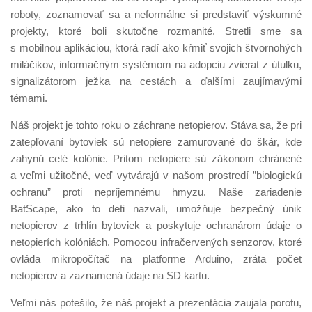
roboty, zoznamovať sa a neformálne si predstaviť výskumné
projekty, ktoré boli skutočne rozmanité. Stretli sme sa
s mobilnou aplikáciou, ktorá radí ako kŕmiť svojich štvornohých
miláčikov, informačným systémom na adopciu zvierat z útulku,
signalizátorom ježka na cestách a ďalšími zaujímavými
témami.
Náš projekt je tohto roku o záchrane netopierov. Stáva sa, že pri
zatepľovaní bytoviek sú netopiere zamurované do škár, kde
zahynú celé kolónie. Pritom netopiere sú zákonom chránené
a veľmi užitočné, veď vytvárajú v našom prostredí ”biologickú
ochranu” proti nepríjemnému hmyzu. Naše zariadenie
BatScape, ako to deti nazvali, umožňuje bezpečný únik
netopierov z trhlín bytoviek a poskytuje ochranárom údaje o
netopierích kolóniách. Pomocou infračervených senzorov, ktoré
ovláda mikropočítač na platforme Arduino, zráta počet
netopierov a zaznamená údaje na SD kartu.
Veľmi nás potešilo, že náš projekt a prezentácia zaujala porotu,