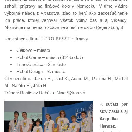
zahájili prípravy na finálové kolo v Nemecku. V tíme vládne
výborná nálada z víťazstva, žiaci to berú ako zadosťučinenie
ich práce, ktorej venovali všetok voľný čas a aj víkendy.
Motivácie máme na rozdávanie a tešíme sa do Regensburgu!“
Umiestnenia tímu IT-PRO-BESST z Trnavy
Celkovo – miesto
Robot Game – miesto (314 bodov)
Tímová práca – 2. miesto
Robot Design – 3. miesto
Členovia tímu: Jakub H., Paul K., Adam M., Paulína H., Michal
M., Natália H., Júlia H.
Tréneri: Rastislav Rehák a Nina Sýkorová
K súťaži pár
slov zaslala aj
Angelika
Hanesz
,