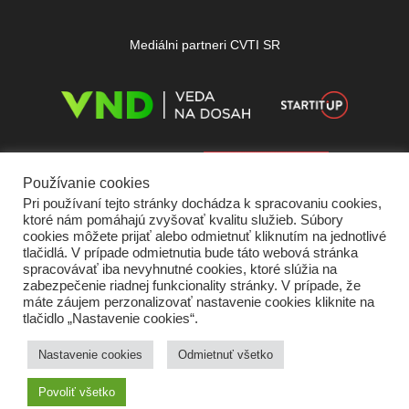
Mediálni partneri CVTI SR
Používanie cookies
Pri používaní tejto stránky dochádza k spracovaniu cookies,
ktoré nám pomáhajú zvyšovať kvalitu služieb. Súbory
cookies môžete prijať alebo odmietnuť kliknutím na jednotlivé
tlačidlá. V prípade odmietnutia bude táto webová stránka
spracovávať iba nevyhnutné cookies, ktoré slúžia na
zabezpečenie riadnej funkcionality stránky. V prípade, že
máte záujem perzonalizovať nastavenie cookies kliknite na
tlačidlo „Nastavenie cookies“.
Domov
O nás
Kontakt
Vydavateľ
Predplatné
Inzercia
Podmienky používania
Ochrana súkromia
Štatút súťaží
Cookies
Nastavenie cookies
Odmietnuť všetko
Partneri
RSS
Sitemap
Povoliť všetko
Copyright © 2026 Quark - Magazín o vede a technike