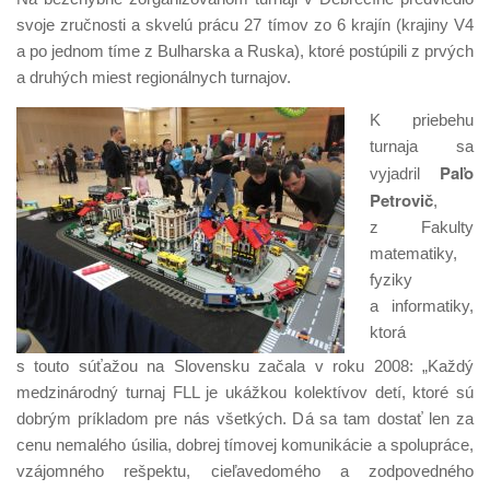
svoje zručnosti a skvelú prácu 27 tímov zo 6 krajín (krajiny V4
a po jednom tíme z Bulharska a Ruska), ktoré postúpili z prvých
a druhých miest regionálnych turnajov.
K priebehu
turnaja sa
Paľo
vyjadril
Petrovič
,
z Fakulty
matematiky,
fyziky
a informatiky,
ktorá
s touto súťažou na Slovensku začala v roku 2008: „Každý
medzinárodný turnaj FLL je ukážkou kolektívov detí, ktoré sú
dobrým príkladom pre nás všetkých. Dá sa tam dostať len za
cenu nemalého úsilia, dobrej tímovej komunikácie a spolupráce,
vzájomného rešpektu, cieľavedomého a zodpovedného