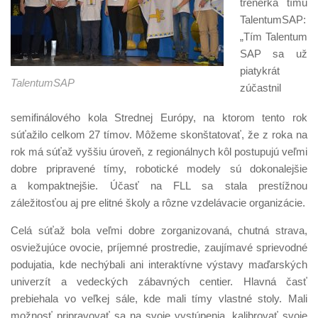
trénerka tímu
TalentumSAP:
„Tím Talentum
SAP sa už
piatykrát
TalentumSAP
zúčastnil
semifinálového kola Strednej Európy, na ktorom tento rok
súťažilo celkom 27 tímov. Môžeme skonštatovať, že z roka na
rok má súťaž vyššiu úroveň, z regionálnych kôl postupujú veľmi
dobre pripravené tímy, robotické modely sú dokonalejšie
a kompaktnejšie. Účasť na FLL sa stala prestížnou
záležitosťou aj pre elitné školy a rôzne vzdelávacie organizácie.
Celá súťaž bola veľmi dobre zorganizovaná, chutná strava,
osviežujúce ovocie, príjemné prostredie, zaujímavé sprievodné
podujatia, kde nechýbali ani interaktívne výstavy maďarských
univerzít a vedeckých zábavných centier. Hlavná časť
prebiehala vo veľkej sále, kde mali tímy vlastné stoly. Mali
možnosť pripravovať sa na svoje vystúpenia, kalibrovať svoje