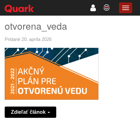
TOGG
NAVIG
otvorena_veda
Pridané 20. apríla 2026
Zdieľať článok