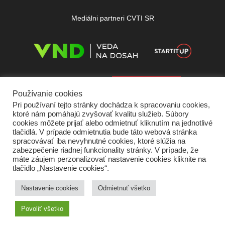
Mediálni partneri CVTI SR
Používanie cookies
Pri používaní tejto stránky dochádza k spracovaniu cookies,
ktoré nám pomáhajú zvyšovať kvalitu služieb. Súbory
cookies môžete prijať alebo odmietnuť kliknutím na jednotlivé
tlačidlá. V prípade odmietnutia bude táto webová stránka
spracovávať iba nevyhnutné cookies, ktoré slúžia na
zabezpečenie riadnej funkcionality stránky. V prípade, že
máte záujem perzonalizovať nastavenie cookies kliknite na
tlačidlo „Nastavenie cookies“.
Domov
O nás
Kontakt
Vydavateľ
Predplatné
Inzercia
Podmienky používania
Ochrana súkromia
Štatút súťaží
Cookies
Nastavenie cookies
Odmietnuť všetko
Partneri
RSS
Sitemap
Povoliť všetko
Copyright © 2026 Quark - Magazín o vede a technike