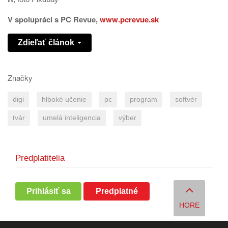
V spolupráci s PC Revue,
www.pcrevue.sk
Zdieľať článok
Značky
digi
hlboké učenie
pc
program
softvér
tvár
umelá inteligencia
výber
Predplatitelia
Prihlásiť sa
Predplatné
HORE