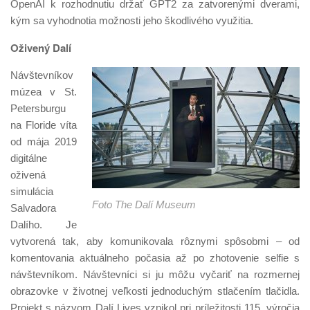
OpenAI k rozhodnutiu držať GPT2 za zatvorenými dverami,
kým sa vyhodnotia možnosti jeho škodlivého využitia.
Oživený Dalí
Návštevníkov
múzea v St.
Petersburgu
na Floride víta
od mája 2019
digitálne
oživená
simulácia
Foto The Dalí Museum
Salvadora
Dalího. Je
vytvorená tak, aby komunikovala rôznymi spôsobmi – od
komentovania aktuálneho počasia až po zhotovenie selfie s
návštevníkom. Návštevníci si ju môžu vyčariť na rozmernej
obrazovke v životnej veľkosti jednoduchým stlačením tlačidla.
Projekt s názvom Dalí Lives vznikol pri príležitosti 115. výročia