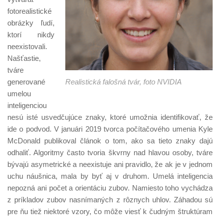
fotorealistické
obrázky ľudí,
ktorí nikdy
neexistovali.
Našťastie,
tváre
generované
Realistická falošná tvár, foto NVIDIA
umelou
inteligenciou
nesú isté usvedčujúce znaky, ktoré umožnia identifikovať, že
ide o podvod. V januári 2019 tvorca počítačového umenia Kyle
McDonald publikoval článok o tom, ako sa tieto znaky dajú
odhaliť. Algoritmy často tvoria škvrny nad hlavou osoby, tváre
bývajú asymetrické a neexistuje ani pravidlo, že ak je v jednom
uchu náušnica, mala by byť aj v druhom. Umelá inteligencia
nepozná ani počet a orientáciu zubov. Namiesto toho vychádza
z príkladov zubov nasnímaných z rôznych uhlov. Záhadou sú
pre ňu tiež niektoré vzory, čo môže viesť k čudným štruktúram