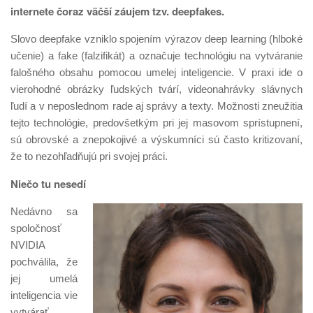
internete čoraz väčší záujem tzv. deepfakes.
Slovo deepfake vzniklo spojením výrazov deep learning (hlboké
učenie) a fake (falzifikát) a označuje technológiu na vytváranie
falošného obsahu pomocou umelej inteligencie. V praxi ide o
vierohodné obrázky ľudských tvárí, videonahrávky slávnych
ľudí a v neposlednom rade aj správy a texty. Možnosti zneužitia
tejto technológie, predovšetkým pri jej masovom sprístupnení,
sú obrovské a znepokojivé a výskumníci sú často kritizovaní,
že to nezohľadňujú pri svojej práci.
Niečo tu nesedí
Nedávno sa
spoločnosť
NVIDIA
pochválila, že
jej umelá
inteligencia vie
vytvárať