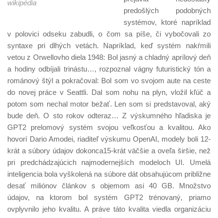
wikipédia
predošlých podobných
systémov, ktoré napríklad
v polovici odseku zabudli, o čom sa píše, či vybočovali zo
syntaxe pri dlhých vetách. Napríklad, keď systém nakŕmili
vetou z Orwellovho diela 1948: Bol jasný a chladný aprílový deň
a hodiny odbíjali trinástu…, rozpoznal vágny futuristický tón a
románový štýl a pokračoval: Bol som vo svojom aute na ceste
do novej práce v Seattli. Dal som nohu na plyn, vložil kľúč a
potom som nechal motor bežať. Len som si predstavoval, aký
bude deň. O sto rokov odteraz… Z výskumného hľadiska je
GPT2 prelomový systém svojou veľkosťou a kvalitou. Ako
hovorí Dario Amodei, riaditeľ výskumu OpenAI, modely boli 12-
krát a súbory údajov dokonca15-krát väčšie a oveľa širšie, než
pri predchádzajúcich najmodernejších modeloch UI. Umelá
inteligencia bola vyškolená na súbore dát obsahujúcom približne
desať miliónov článkov s objemom asi 40 GB. Množstvo
údajov, na ktorom bol systém GPT2 trénovaný, priamo
ovplyvnilo jeho kvalitu. A práve táto kvalita viedla organizáciu