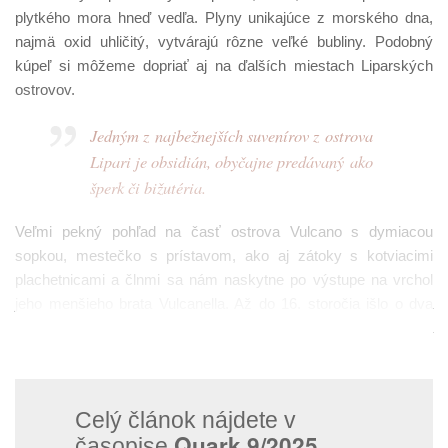
plytkého mora hneď vedľa. Plyny unikajúce z morského dna,
najmä oxid uhličitý, vytvárajú rôzne veľké bubliny. Podobný
kúpeľ si môžeme dopriať aj na ďalších miestach Liparských
ostrovov.
Jedným z najbežnejších suvenírov z ostrova
Lipari je obsidián, obyčajne predávaný ako
šperk či bižutéria.
Veľmi pekný pohľad na časť ostrova Vulcano s dymiacou
sopkou, mestečko s prístavom, ako aj zátoky s kotviacimi
plachetnicami a člnmi sa nám naskytne po výstupe na vrchol
jeho menšieho brata Vulcanella. Až do 16. storočia išlo o dva
samostatné ostrovy, no v tom období ich vyliata láva spojila
úzkou šijou a z
vulkánčeka
sa tak stal polostrov.
Celý článok nájdete v
Quark 9/2025
časopise
.