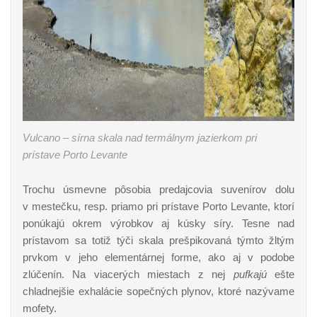
Vulcano – sírna skala nad termálnym jazierkom pri
prístave Porto Levante
Trochu úsmevne pôsobia predajcovia suvenírov dolu
v mestečku, resp. priamo pri prístave Porto Levante, ktorí
ponúkajú okrem výrobkov aj kúsky síry. Tesne nad
prístavom sa totiž týči skala prešpikovaná týmto žltým
prvkom v jeho elementárnej forme, ako aj v podobe
zlúčenín. Na viacerých miestach z nej
pufkajú
ešte
chladnejšie exhalácie sopečných plynov, ktoré nazývame
mofety.