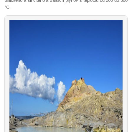
uhličitého a siričitého a ďalších plynov s teplotou od 200 do 500
°C.