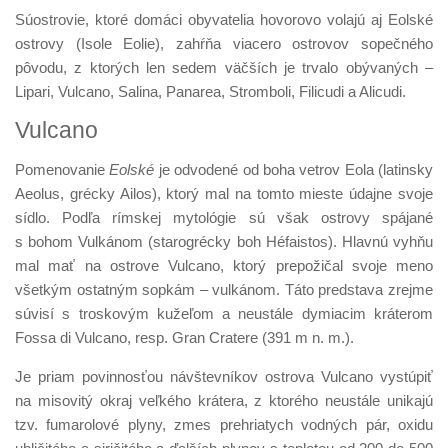
Súostrovie, ktoré domáci obyvatelia hovorovo volajú aj Eolské
ostrovy (Isole Eolie), zahŕňa viacero ostrovov sopečného
pôvodu, z ktorých len sedem väčších je trvalo obývaných –
Lipari, Vulcano, Salina, Panarea, Stromboli, Filicudi a Alicudi.
Vulcano
Pomenovanie
Eolské
je odvodené od boha vetrov Eola (latinsky
Aeolus, grécky Ailos), ktorý mal na tomto mieste údajne svoje
sídlo. Podľa rímskej mytológie sú však ostrovy spájané
s bohom Vulkánom (starogrécky boh Héfaistos). Hlavnú vyhňu
mal mať na ostrove Vulcano, ktorý prepožičal svoje meno
všetkým ostatným sopkám – vulkánom. Táto predstava zrejme
súvisí s troskovým kužeľom a neustále dymiacim kráterom
Fossa di Vulcano, resp. Gran Cratere (391 m n. m.).
Je priam povinnosťou návštevníkov ostrova Vulcano vystúpiť
na misovitý okraj veľkého krátera, z ktorého neustále unikajú
tzv. fumarolové plyny, zmes prehriatych vodných pár, oxidu