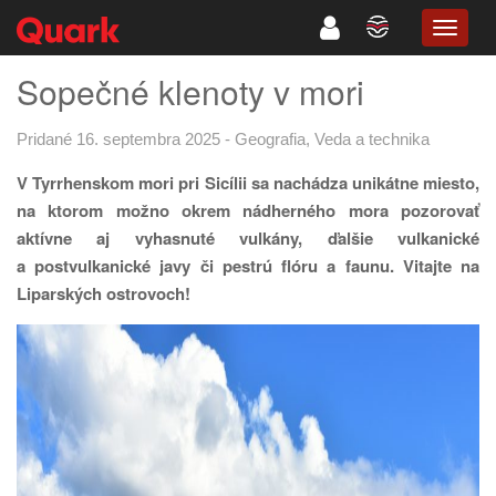
TOGG
NAVIG
Sopečné klenoty v mori
Pridané 16. septembra 2025
-
Geografia
,
Veda a technika
V Tyrrhenskom mori pri Sicílii sa nachádza unikátne miesto,
na ktorom možno okrem nádherného mora pozorovať
aktívne aj vyhasnuté vulkány, ďalšie vulkanické
a postvulkanické javy či pestrú flóru a faunu. Vitajte na
Liparských ostrovoch!