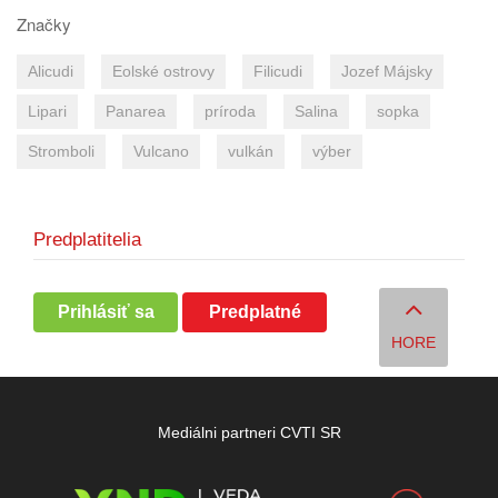
Značky
Alicudi
Eolské ostrovy
Filicudi
Jozef Májsky
Lipari
Panarea
príroda
Salina
sopka
Stromboli
Vulcano
vulkán
výber
Predplatitelia
Prihlásiť sa
Predplatné
HORE
Mediálni partneri CVTI SR