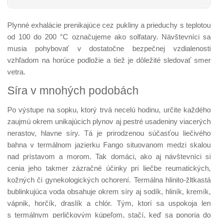
Plynné exhalácie prenikajúce cez pukliny a prieduchy s teplotou
od 100 do 200 °C označujeme ako solfatary. Návštevníci sa
musia pohybovať v dostatočne bezpečnej vzdialenosti
vzhľadom na horúce podložie a tiež je dôležité sledovať smer
vetra.
Síra v mnohých podobách
Po výstupe na sopku, ktorý trvá necelú hodinu, určite každého
zaujmú okrem unikajúcich plynov aj pestré usadeniny viacerých
nerastov, hlavne síry. Tá je prirodzenou súčasťou liečivého
bahna v termálnom jazierku Fango situo­vanom medzi skalou
nad prístavom a morom. Tak domáci, ako aj návštevníci si
cenia jeho takmer zázračné účinky pri liečbe reumatických,
kožných či gynekologických ochorení. Termálna hlinito-žlt­kastá
bublinkujúca voda obsahuje okrem síry aj sodík, hliník, kremík,
vápnik, horčík, draslík a chlór. Tým, ktorí sa uspokoja len
s termálnym perličkovým kúpeľom, stačí, keď sa ponoria do