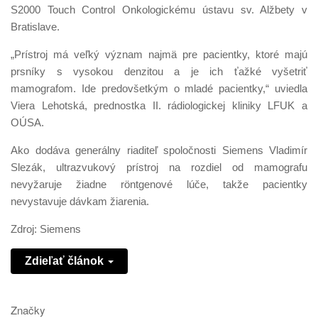
S2000 Touch Control Onkologickému ústavu sv. Alžbety v
Bratislave.
„Prístroj má veľký význam najmä pre pacientky, ktoré majú
prsníky s vysokou denzitou a je ich ťažké vyšetriť
mamografom. Ide predovšetkým o mladé pacientky,“ uviedla
Viera Lehotská, prednostka II. rádiologickej kliniky LFUK a
OÚSA.
Ako dodáva generálny riaditeľ spoločnosti Siemens Vladimír
Slezák, ultrazvukový prístroj na rozdiel od mamografu
nevyžaruje žiadne röntgenové lúče, takže pacientky
nevystavuje dávkam žiarenia.
Zdroj: Siemens
Zdieľať článok
Značky