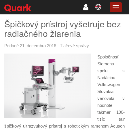
TOGG
NAVIG
Špičkový prístroj vyšetruje bez
radiačného žiarenia
Pridané 21. decembra 2016
-
Tlačové správy
Spoločnosť
Siemens
spolu s
Nadáciou
Volkswagen
Slovakia
venovala v
hodnote
takmer 190-
tisíc eur
špičkový ultrazvukový prístroj s robotickým ramenom Acuson