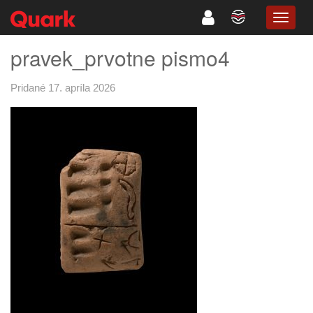
TOGG
NAVIG
pravek_prvotne pismo4
Pridané 17. apríla 2026