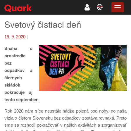
TOGG
NAVIG
Svetový čistiaci deň
19. 9. 2020
|
Snaha o
prostredie
bez
odpadkov a
čiernych
skládok
pokračuje aj
tento september.
Rok 2020 nám síce neustále hádže polená pod nohy, no naša
vízia o čistom Slovensku bez odpadkov zostáva rovnaká. Preto
sme sa rozhodli pokračovať v našich aktivitách a zorganizovať