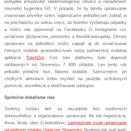
podujatia prispôsobiť epidemiologickej situácii a nariadeniam
hlavného hygienika SR. V prípade, že by takéto upratovanie
znamenalo priveľké riziko, odporúčame jednotlivcom zobrať si
na prechádzku so sebou vrece, do ktorého vyzbierajú odpadky
a môžu nás spomenúť na Facebooku či Instagrame cez
označenie @Upracme_slovensko a #worldcleanupday. Okrem
upratovaní sa jednotlivci môžu zapojiť aj do označovania
čiernych skládok prostredníctvom našej partnerskej mobilnej
aplikácie
TrashOut
. Cez túto platformu bolo doposiaľ
nahlásených na Slovensku 7 800 skládok. Len tento rok
pribudlo približne tisíc hlásení skládok. Samozrejme, pri
všetkých aktivitách treba myslieť na použitie ochranných
pomôcok, dezinfekcie a dodržiavanie odstupov.
Spoločne dokážeme viac
Svetový čistiaci deň sa nezaobíde bez nadšených
dobrovoľníkov a organizátorov upratovaní. Ak ste organizácia,
firma, škola, obec či jednotlivec,
zaregistrujte svoje upratovanie
na webovej stránke Upracme Slovensko
. Budeme tak mať lepší