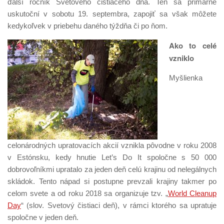
ďalší ročník Svetového čistiaceho dňa. Ten sa primárne
uskutoční v sobotu 19. septembra, zapojiť sa však môžete
kedykoľvek v priebehu daného týždňa či po ňom.
Ako to celé
vzniklo
Myšlienka
celonárodných upratovacích akcií vznikla pôvodne v roku 2008
v Estónsku, kedy hnutie Let’s Do It spoločne s 50 000
dobrovoľníkmi upratalo za jeden deň celú krajinu od nelegálnych
skládok. Tento nápad si postupne prevzali krajiny takmer po
celom svete a od roku 2018 sa organizuje tzv. „
World Cleanup
Day
“ (slov. Svetový čistiaci deň), v rámci ktorého sa upratuje
spoločne v jeden deň.