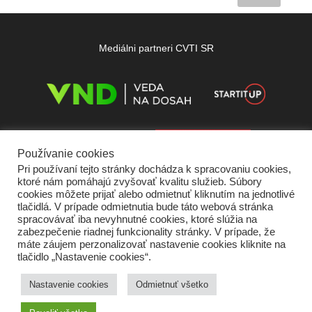
Mediálni partneri CVTI SR
Používanie cookies
Pri používaní tejto stránky dochádza k spracovaniu cookies,
ktoré nám pomáhajú zvyšovať kvalitu služieb. Súbory
cookies môžete prijať alebo odmietnuť kliknutím na jednotlivé
tlačidlá. V prípade odmietnutia bude táto webová stránka
spracovávať iba nevyhnutné cookies, ktoré slúžia na
zabezpečenie riadnej funkcionality stránky. V prípade, že
máte záujem perzonalizovať nastavenie cookies kliknite na
tlačidlo „Nastavenie cookies“.
Domov
O nás
Kontakt
Vydavateľ
Predplatné
Inzercia
Podmienky používania
Ochrana súkromia
Štatút súťaží
Cookies
Nastavenie cookies
Odmietnuť všetko
Partneri
RSS
Sitemap