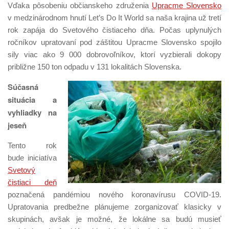
Vďaka pôsobeniu občianskeho združenia
Upracme Slovensko
v medzinárodnom hnutí Let’s Do It World sa naša krajina už tretí
rok zapája do Svetového čistiaceho dňa. Počas uplynulých
ročníkov upratovaní pod záštitou Upracme Slovensko spojilo
sily viac ako 9 000 dobrovoľníkov, ktorí vyzbierali dokopy
približne 150 ton odpadu v 131 lokalitách Slovenska.
Súčasná
situácia a
vyhliadky na
jeseň
Tento rok
bude iniciatíva
Svetový
čistiaci deň
poznačená pandémiou nového koronavírusu COVID-19.
Upratovania predbežne plánujeme zorganizovať klasicky v
skupinách, avšak je možné, že lokálne sa budú musieť