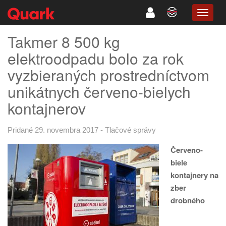
TOGG
NAVIG
Takmer 8 500 kg
elektroodpadu bolo za rok
vyzbieraných prostredníctvom
unikátnych červeno-bielych
kontajnerov
Pridané 29. novembra 2017
-
Tlačové správy
Červeno-
biele
kontajnery na
zber
drobného