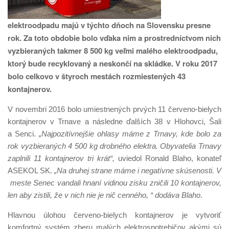
elektroodpadu majú v týchto dňoch na Slovensku presne
rok. Za toto obdobie bolo vďaka nim a prostredníctvom nich
vyzbieraných takmer 8 500 kg veľmi malého elektroodpadu,
ktorý bude recyklovaný a neskončí na skládke. V roku 2017
bolo celkovo v štyroch mestách rozmiestených 43
kontajnerov.
V novembri 2016 bolo umiestnených prvých 11 červeno-bielych
kontajnerov v Trnave a následne ďalších 38 v Hlohovci, Šali
a Senci.
„Najpozitívnejšie ohlasy máme z Trnavy, kde bolo za
rok vyzbieraných 4 500 kg drobného elektra. Obyvatelia Trnavy
zaplnili 11 kontajnerov tri krát“,
uviedol Ronald Blaho, konateľ
ASEKOL SK.
„Na druhej strane máme i negatívne skúsenosti. V
meste Senec vandali hnaní vidinou zisku zničili 10 kontajnerov,
len aby zistili, že v nich nie je nič cenného, “ dodáva Blaho
.
Hlavnou úlohou červeno-bielych kontajnerov je vytvoriť
komfortný systém zberu malých elektrospotrebičov akými sú