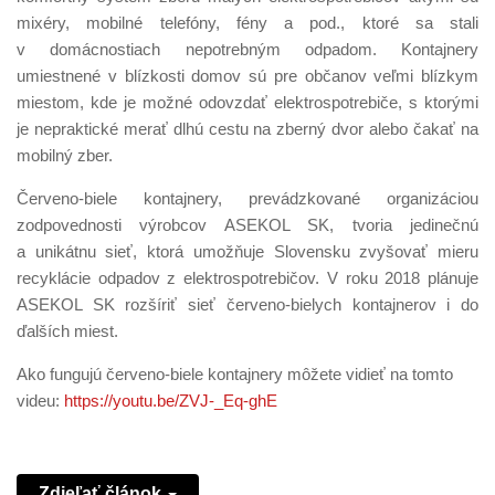
mixéry, mobilné telefóny, fény a pod., ktoré sa stali
v domácnostiach nepotrebným odpadom. Kontajnery
umiestnené v blízkosti domov sú pre občanov veľmi blízkym
miestom, kde je možné odovzdať elektrospotrebiče, s ktorými
je nepraktické merať dlhú cestu na zberný dvor alebo čakať na
mobilný zber.
Červeno-biele kontajnery, prevádzkované organizáciou
zodpovednosti výrobcov ASEKOL SK, tvoria jedinečnú
a unikátnu sieť, ktorá umožňuje Slovensku zvyšovať mieru
recyklácie odpadov z elektrospotrebičov. V roku 2018 plánuje
ASEKOL SK rozšíriť sieť červeno-bielych kontajnerov i do
ďalších miest.
Ako fungujú červeno-biele kontajnery môžete vidieť na tomto
videu:
https://youtu.be/ZVJ-_Eq-ghE
Zdieľať článok