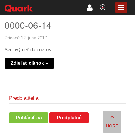
TOGG
NAVIG
0000-06-14
Pridané 12. júna 2017
Svetový deň darcov krvi.
Zdieľať článok
Predplatitelia
Prihlásiť sa
Predplatné
HORE