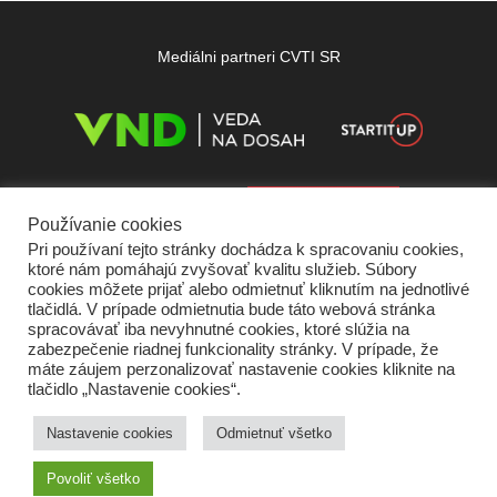
Mediálni partneri CVTI SR
Používanie cookies
Pri používaní tejto stránky dochádza k spracovaniu cookies,
ktoré nám pomáhajú zvyšovať kvalitu služieb. Súbory
cookies môžete prijať alebo odmietnuť kliknutím na jednotlivé
tlačidlá. V prípade odmietnutia bude táto webová stránka
spracovávať iba nevyhnutné cookies, ktoré slúžia na
zabezpečenie riadnej funkcionality stránky. V prípade, že
máte záujem perzonalizovať nastavenie cookies kliknite na
tlačidlo „Nastavenie cookies“.
Domov
O nás
Kontakt
Vydavateľ
Predplatné
Inzercia
Podmienky používania
Ochrana súkromia
Štatút súťaží
Cookies
Nastavenie cookies
Odmietnuť všetko
Partneri
RSS
Sitemap
Povoliť všetko
Copyright © 2026 Quark - Magazín o vede a technike