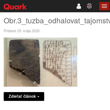
TO
NA
Obr.3_tuzba_odhalovat_tajomst
Pridané 29. mája 2026
Zdieľať článok