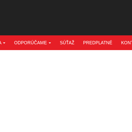
A
ODPORÚČAME
SÚŤAŽ
PREDPLATNÉ
KON