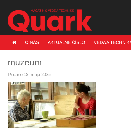
O NÁS
AKTUÁLNE ČÍSLO
VEDA A TECHNIK
muzeum
Pridané 18. mája 2025