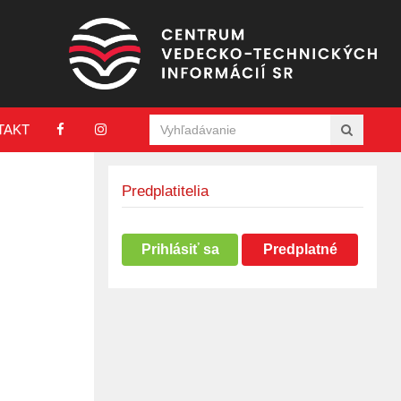
TAKT
Predplatitelia
Prihlásiť sa
Predplatné