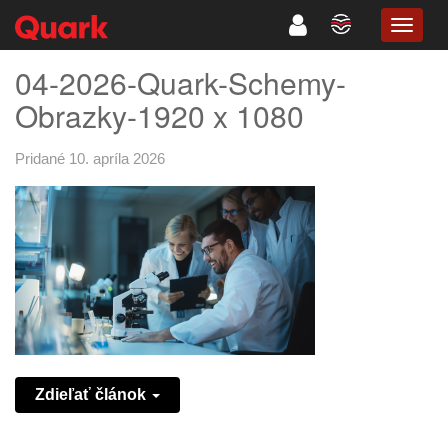
TOGG
NAVIG
04-2026-Quark-Schemy-
Obrazky-1920 x 1080
Pridané 10. apríla 2026
Zdieľať článok