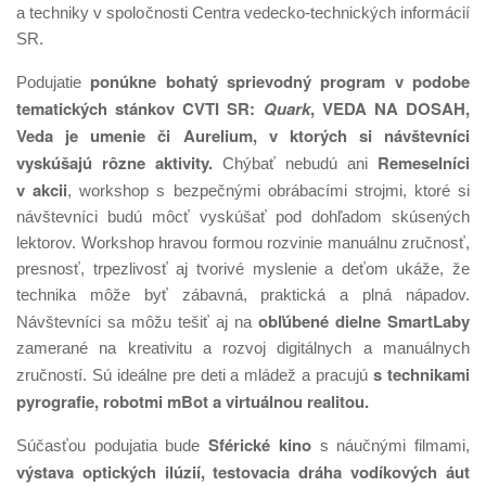
a techniky v spoločnosti Centra vedecko-technických informácií
SR.
ponúkne bohatý sprievodný program v podobe
Podujatie
tematických stánkov CVTI SR:
Quark
, VEDA NA DOSAH,
Veda je umenie či Aurelium, v ktorých si návštevníci
vyskúšajú rôzne aktivity.
Remeselníci
Chýbať nebudú ani
v akcii
, workshop s bezpečnými obrábacími strojmi, ktoré si
návštevníci budú môcť vyskúšať pod dohľadom skúsených
lektorov. Workshop hravou formou rozvinie manuálnu zručnosť,
presnosť, trpezlivosť aj tvorivé myslenie a deťom ukáže, že
technika môže byť zábavná, praktická a plná nápadov.
obľúbené dielne SmartLaby
Návštevníci sa môžu tešiť aj na
zamerané na kreativitu a rozvoj digitálnych a manuálnych
s technikami
zručností. Sú ideálne pre deti a mládež a pracujú
pyrografie, robotmi mBot a virtuálnou realitou.
Sférické kino
Súčasťou podujatia bude
s náučnými filmami,
výstava optických ilúzií, testovacia dráha vodíkových áut