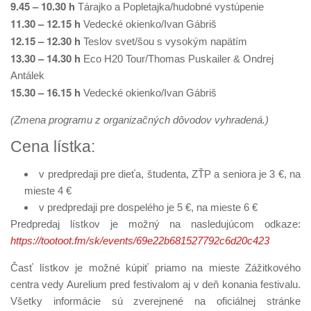
9.45 – 10.30 h
Tárajko a Popletajka/hudobné vystúpenie
11.30 – 12.15 h
Vedecké okienko/Ivan Gábriš
12.15 – 12.30 h
Teslov svet/šou s vysokým napätím
13.30 – 14.30 h
Eco H20 Tour/Thomas Puskailer & Ondrej
Antálek
15.30 – 16.15 h
Vedecké okienko/Ivan Gábriš
(Zmena programu z organizačných dôvodov vyhradená.)
Cena lístka:
v predpredaji pre dieťa, študenta, ZŤP a seniora je 3 €, na
mieste 4 €
v predpredaji pre dospelého je 5 €, na mieste 6 €
Predpredaj lístkov je možný na nasledujúcom odkaze:
https://tootoot.fm/sk/events/69e22b681527792c6d20c423
Časť lístkov je možné kúpiť priamo na mieste Zážitkového
centra vedy Aurelium pred festivalom aj v deň konania festivalu.
Všetky informácie sú zverejnené na oficiálnej stránke