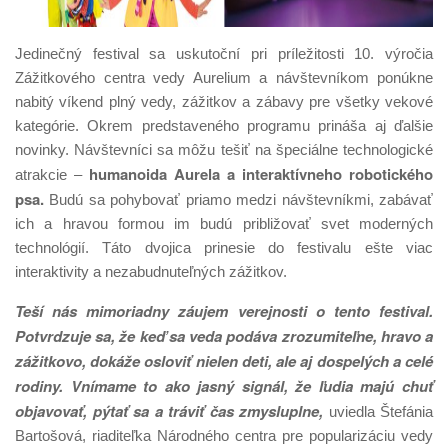
Jedinečný festival sa uskutoční pri príležitosti 10. výročia
Zážitkového centra vedy Aurelium a návštevníkom ponúkne
nabitý víkend plný vedy, zážitkov a zábavy pre všetky vekové
kategórie. Okrem predstaveného programu prináša aj ďalšie
novinky. Návštevníci sa môžu tešiť na špeciálne technologické
humanoida Aurela a interaktívneho robotického
atrakcie –
psa.
Budú sa pohybovať priamo medzi návštevníkmi, zabávať
ich a hravou formou im budú približovať svet moderných
technológií. Táto dvojica prinesie do festivalu ešte viac
interaktivity a nezabudnuteľných zážitkov.
Teší nás mimoriadny záujem verejnosti o tento festival.
Potvrdzuje sa, že keď sa veda podáva zrozumiteľne, hravo a
zážitkovo, dokáže osloviť nielen deti, ale aj dospelých a celé
rodiny. Vnímame to ako jasný signál, že ľudia majú chuť
objavovať, pýtať sa a tráviť čas zmysluplne,
uviedla Štefánia
Bartošová, riaditeľka Národného centra pre popularizáciu vedy