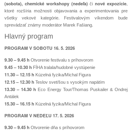
(sobota), chemické workshopy (nedeľa)
nové expozície
či
,
ktoré rozšíria možnosti objavovania a experimentovania pre
všetky vekové kategórie. Festivalovým víkendom bude
sprevádzať známy moderátor Marek Fašiang.
Hlavný program
PROGRAM V SOBOTU 16. 5. 2026
9.30 – 9.45 h
Otvorenie festivalu s príhovorom
9.45 – 10.30 h
FÍHA tralala/hudobné vystúpenie
11.30 – 12.15 h
Kúzelná fyzika/Michal Figura
12.15 – 12.30 h
Teslov svet/šou s vysokým napätím
13.30 – 14.30 h
Eco Energy Tour/Thomas Puskailer & Ondrej
Antálek
15.30 – 16.15 h
Kúzelná fyzika/Michal Figura
PROGRAM V NEDEĽU 17. 5. 2026
9.30 – 9.45 h
Otvorenie dňa s príhovorom