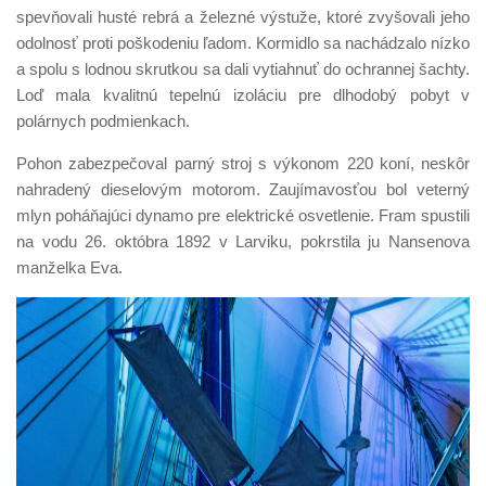
spevňovali husté rebrá a železné výstuže, ktoré zvyšovali jeho
odolnosť proti poškodeniu ľadom. Kormidlo sa nachádzalo nízko
a spolu s lodnou skrutkou sa dali vytiahnuť do ochrannej šachty.
Loď mala kvalitnú tepelnú izoláciu pre dlhodobý pobyt v
polárnych podmienkach.
Pohon zabezpečoval parný stroj s výkonom 220 koní, neskôr
nahradený dieselovým motorom. Zaujímavosťou bol veterný
mlyn poháňajúci dynamo pre elektrické osvetlenie. Fram spustili
na vodu 26. októbra 1892 v Larviku, pokrstila ju Nansenova
manželka Eva.