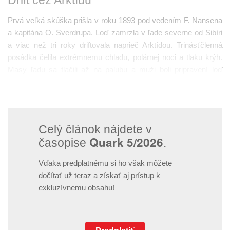
Drift cez Arktídu
Prvá veľká skúška prišla v roku 1893 pod vedením F. Nansena
a kapitána O. Sverdrupa. Loď zamrzla v ľade severne od Sibíri
a viac než tri roky driftovala naprieč Arktídou. Trinásťčlenná
posádka čelila extrémnemu chladu, polárnej noci a tlaku krýh.
Masy ľadu sa tlačili až na palubu a muži boli pripravení loď
opustiť. Jej konštrukcia sa však osvedčila a namiesto
rozdrvenia sa vždy zdvihla nad ľad.
Celý článok nájdete v
Quark 5/2026
časopise
.
Vďaka predplatnému si ho však môžete
dočítať už teraz a získať aj prístup k
exkluzívnemu obsahu!