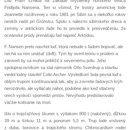
Loď Fram vznikla na základe myšlienky nórskeho vedca
Fridtjofa Nansena. Ten si všimol, že trosky americkej lode
Jeannette rozdrvenej v roku 1881 pri Sibíri sa o niekoľko rokov
neskôr našli pri Grónsku. Spolu s nálezmi sibírskeho dreva a
zeminy v arktickom ľade ho to priviedlo k presvedčeniu, že
oceánske prúdy prenášajú ľad naprieč Arktídou.
F. Nansen preto navrhol loď, ktorá nebude s ľadom bojovať, ale
nechá sa ním unášať (drift). Tým by overil teóriu o prúdení a
zároveň by sa mohol priblížiť k severnému pólu. Jeho
spolupracovníkom sa stal námorník Otto Sverdrup a stavbu
viedol lodný staviteľ Colin Archer. Výsledkom bola pevná loď s
oblým trupom konštruovaná tak, aby ju zovretie ľadových krýh
nerozdrvilo, ale vytláčalo nahor, podobne ako keď stlačený
orech vyskočí spomedzi prstov. Nevýhodu predstavovalo
väčšie kolísanie na mori.
Išlo o trojsťažňový škuner s výtlakom 800 t (naložený), dĺžkou
39 m a šírkou 11 m a ponorom 5,5 m. Trup lode vrstvený
z duba, borovice a tropického stromu
Chlorocardium rodiei