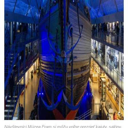
Návštevníci Múzea Fram si môžu voľne prezrieť kajuty, salóny,