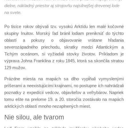
dielne, nákladný priestor aj strojovňu najsilnejšej drevenej lode
na svete.
Po tisíce rokov obývali tzv. vysokú Arktídu len malé kočovné
skupiny Inuitov. Morský ľad bránil lodiam preniknúť do týchto
oblastí a pokusy o objavovanie vrátane hľadania
severozápadného priechodu, skratky medzi Atlantickým a
Tichým oceánom, si vyžiadali stovky životov. Príkladom je
výprava Johna Franklina z roku 1845, ktorá sa skončila stratou
129 mužov.
Prázdne miesta na mapách sa dlho vypĺňali vymyslenými
príšerami a neexistujúcimi krajinami, no postupne ich nahrádzali
poznatky z expedícií vedcov, objaviteľov a veľrybárov. Napriek
tomu ešte na prelome 19. a 20. storočia zostávalo na mapách
arktických oblastí mnoho nezaplnených miest.
Nie silou, ale tvarom