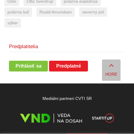
Oslo
Otto Sverdrup
polárna expedícia
polárna loď
Roald Amundsen
severný pól
výber
Predplatitelia
Prihlásiť sa
Predplatné
HORE
Mediálni partneri CVTI SR