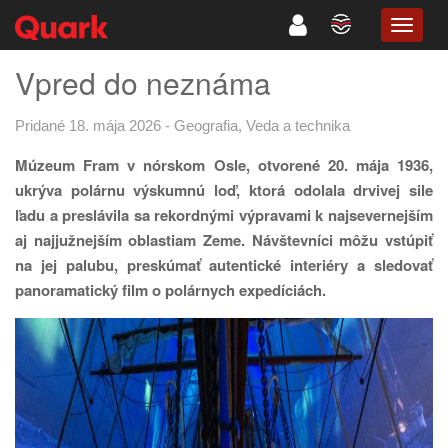
TOGG
NAVIG
Vpred do neznáma
Pridané 18. mája 2026
-
Geografia
,
Veda a technika
Múzeum Fram v nórskom Osle, otvorené 20. mája 1936,
ukrýva polárnu výskumnú loď, ktorá odolala drvivej sile
ľadu a preslávila sa rekordnými výpravami k najsevernejším
aj najjužnejším oblastiam Zeme. Návštevníci môžu vstúpiť
na jej palubu, preskúmať autentické interiéry a sledovať
panoramatický film o polárnych expedíciách.