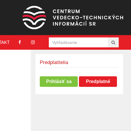
TAKT
Predplatitelia
Prihlásiť sa
Predplatné