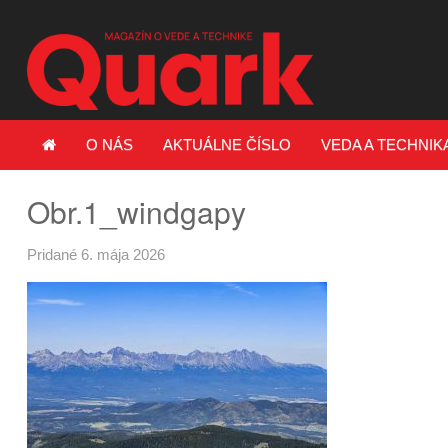
O NÁS
AKTUÁLNE ČÍSLO
VEDA A TECHNIK
Obr.1_windgapy
Pridané 6. mája 2026