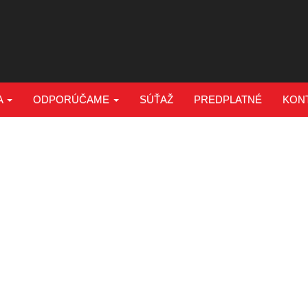
A
ODPORÚČAME
SÚŤAŽ
PREDPLATNÉ
KON