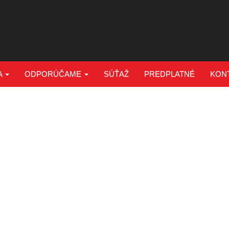
A
ODPORÚČAME
SÚŤAŽ
PREDPLATNÉ
KON