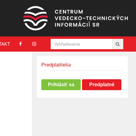
TAKT
Predplatitelia
Prihlásiť sa
Predplatné