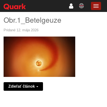
TOGG
NAVIG
Obr.1_Betelgeuze
Pridané 12. mája 2026
Zdieľať článok