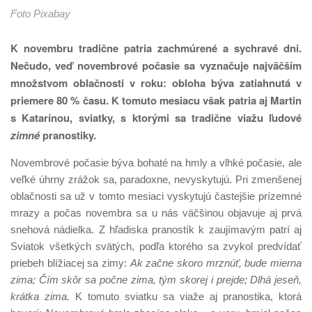
Foto Pixabay
K novembru tradične patria zachmúrené a sychravé dni.
Nečudo, veď novembrové počasie sa vyznačuje najväčším
množstvom oblačnosti v roku: obloha býva zatiahnutá v
priemere 80 % času. K tomuto mesiacu však patria aj Martin
s Katarínou, sviatky, s ktorými sa tradične viažu ľudové
zimné
pranostiky.
Novembrové počasie býva bohaté na hmly a vlhké počasie, ale
veľké úhrny zrážok sa, paradoxne, nevyskytujú. Pri zmenšenej
oblačnosti sa už v tomto mesiaci vyskytujú častejšie prízemné
mrazy a počas novembra sa u nás väčšinou objavuje aj prvá
snehová nádielka. Z hľadiska pranostík k zaujímavým patrí aj
Sviatok všetkých svätých, podľa ktorého sa zvykol predvídať
priebeh blížiacej sa zimy:
Ak
začne skoro mrznúť, bude mierna
zima; Čím
skôr sa počne zima, tým skorej i prejde; Dlhá
jeseň,
krátka zima.
K tomuto sviatku sa viaže aj pranostika, ktorá