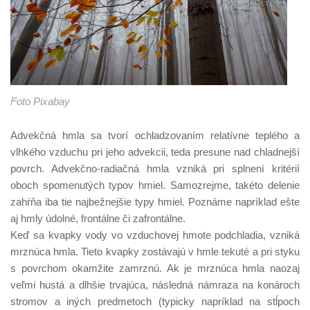
Foto Pixabay
Advekčná hmla sa tvorí ochladzovaním relatívne teplého a
vlhkého vzduchu pri jeho advekcii, teda presune nad chladnejší
povrch. Advekčno-radiačná hmla vzniká pri splnení kritérií
oboch spomenutých typov hmiel. Samozrejme, takéto delenie
zahŕňa iba tie najbežnejšie typy hmiel. Poznáme napríklad ešte
aj hmly údolné, frontálne či zafrontálne.
Keď sa kvapky vody vo vzduchovej hmote podchladia, vzniká
mrznúca hmla. Tieto kvapky zostávajú v hmle tekuté a pri styku
s povrchom okamžite zamrznú. Ak je mrznúca hmla naozaj
veľmi hustá a dlhšie trvajúca, následná námraza na konároch
stromov a iných predmetoch (typicky napríklad na stĺpoch