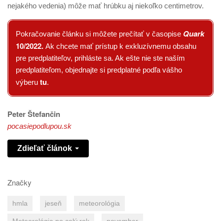
nejakého vedenia) môže mať hrúbku aj niekoľko centimetrov.
Quark
Pokračovanie článku si môžete prečítať v časopise
10/2022.
Ak chcete mať prístup k exkluzívnemu obsahu
pre predplatiteľov, prihláste sa. Ak ešte nie ste naším
predplatiteľom, objednajte si predplatné podľa vášho
tu
výberu
.
Peter Štefančin
pocasiepodlupou.sk
Zdieľať článok
Značky
hmla
jeseň
meteorológia