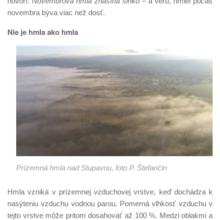
hovorí:
Novembrová hmla
zhasína slnko
– a veru, hmiel počas
novembra býva viac než dosť.
Nie je hmla ako hmla
Prízemná hmla nad Stupavou, foto P. Štefančin
Hmla vzniká v prízemnej vzduchovej vrstve, keď dochádza k
nasýteniu vzduchu vodnou parou. Pomerná vlhkosť vzduchu v
tejto vrstve môže pritom dosahovať až 100 %. Medzi oblakmi a