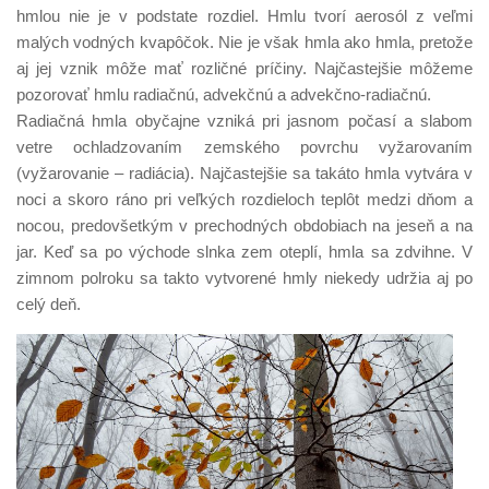
hmlou nie je v podstate rozdiel. Hmlu tvorí aerosól z veľmi
malých vodných kvapôčok. Nie je však hmla ako hmla, pretože
aj jej vznik môže mať rozličné príčiny. Najčastejšie môžeme
pozorovať hmlu radiačnú, advekčnú a advekčno-radiačnú.
Radiačná hmla obyčajne vzniká pri jasnom počasí a slabom
vetre ochladzovaním zemského povrchu vyžarovaním
(vyžarovanie – radiácia). Najčastejšie sa takáto hmla vytvára v
noci a skoro ráno pri veľkých rozdieloch teplôt medzi dňom a
nocou, predovšetkým v prechodných obdobiach na jeseň a na
jar. Keď sa po východe slnka zem oteplí, hmla sa zdvihne. V
zimnom polroku sa takto vytvorené hmly niekedy udržia aj po
celý deň.