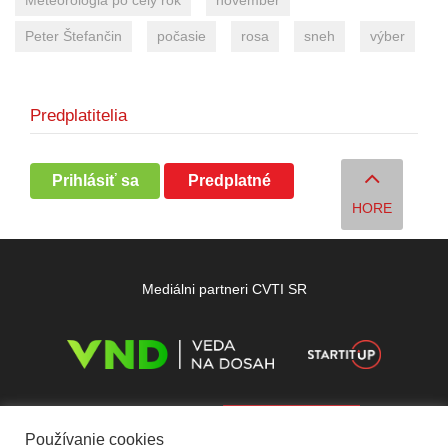
Meteorológia po celý rok
november
Peter Štefančin
počasie
rosa
sneh
výber
Predplatitelia
Prihlásiť sa
Predplatné
HORE
Mediálni partneri CVTI SR
Používanie cookies