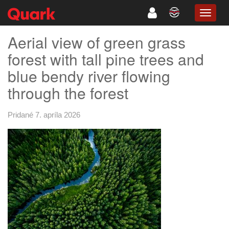
TOGG
NAVIG
Aerial view of green grass
forest with tall pine trees and
blue bendy river flowing
through the forest
Pridané 7. apríla 2026