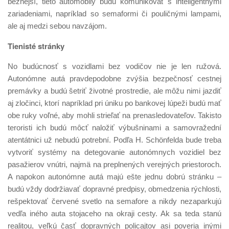
bežnejší, tieto automobily budú komunikovať s inteligentnými
zariadeniami, napríklad so semaformi či pouličnými lampami,
ale aj medzi sebou navzájom.
Tienisté stránky
No budúcnosť s vozidlami bez vodičov nie je len ružová.
Autonómne autá pravdepodobne zvýšia bezpečnosť cestnej
premávky a budú šetriť životné prostredie, ale môžu nimi jazdiť
aj zločinci, ktorí napríklad pri úniku po bankovej lúpeži budú mať
obe ruky voľné, aby mohli strieľať na prenasledovateľov. Takisto
teroristi ich budú môcť naložiť výbušninami a samovražední
atentátnici už nebudú potrební. Podľa H. Schönfelda bude treba
vytvoriť systémy na detegovanie autonómnych vozidiel bez
pasažierov vnútri, najmä na preplnených verejných priestoroch.
A napokon autonómne autá majú ešte jednu dobrú stránku –
budú vždy dodržiavať dopravné predpisy, obmedzenia rýchlosti,
rešpektovať červené svetlo na semafore a nikdy nezaparkujú
vedľa iného auta stojaceho na okraji cesty. Ak sa teda stanú
realitou, veľkú časť dopravných policajtov asi poveria inými