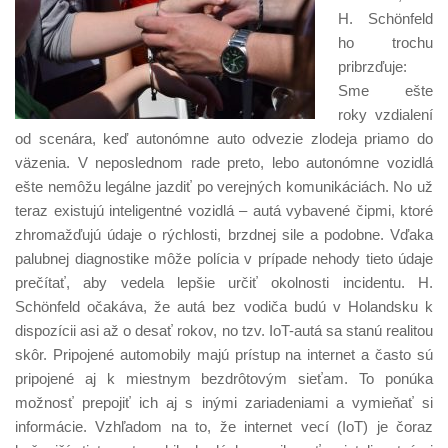
H. Schönfeld
ho trochu
pribrzďuje:
Sme ešte
roky vzdialení
od scenára, keď autonómne auto odvezie zlodeja priamo do
väzenia. V neposlednom rade preto, lebo autonómne vozidlá
ešte nemôžu legálne jazdiť po verejných komunikáciách. No už
teraz existujú inteligentné vozidlá – autá vybavené čipmi, ktoré
zhromažďujú údaje o rýchlosti, brzdnej sile a podobne. Vďaka
palubnej diagnostike môže polícia v prípade nehody tieto údaje
prečítať, aby vedela lepšie určiť okolnosti incidentu. H.
Schönfeld očakáva, že autá bez vodiča budú v Holandsku k
dispozícii asi až o desať rokov, no tzv. IoT-autá sa stanú realitou
skôr. Pripojené automobily majú prístup na internet a často sú
pripojené aj k miestnym bezdrôtovým sieťam. To ponúka
možnosť prepojiť ich aj s inými zariadeniami a vymieňať si
informácie. Vzhľadom na to, že internet vecí (IoT) je čoraz