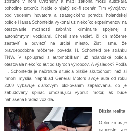
zostane v ňom uväznený a muži zákona môžu autičkára
pohodlne zatknúť. Nejde o nijaký sci-fi scenár. Tím vývojárov
pod vedením inovátora a strategického poradcu holandskej
polície Hansa Schönfelda vykonal už niekoľko experimentov na
otestovanie možnosti zabrániť kriminalite spojenej s
autonómnymi vozidlami. Chceli sme vedieť, či ich môžeme
zastaviť a odviezť na určité miesto. Zistili sme, že
pravdepodobne môžeme, povedal H. Schönfeld pre stránku
TNW. V spolupráci s automobilkami už holandská polícia
otestovala niekoľko áut od štyroch výrobcov. A výsledok? Podľa
H. Schönfelda je načrtnutá situácia bližšie skutočnosti, než si
mnohí myslia. Napríklad General Motors svoje autá od roku
2009 vybavuje diaľkovým blokovaním zapaľovania, čo je
zabudovaný spínač umožňujúci vypnúť motor, ak bude
nahlásená krádež vozidla.
Blízka realita
Optimizmus je
namieste, ale