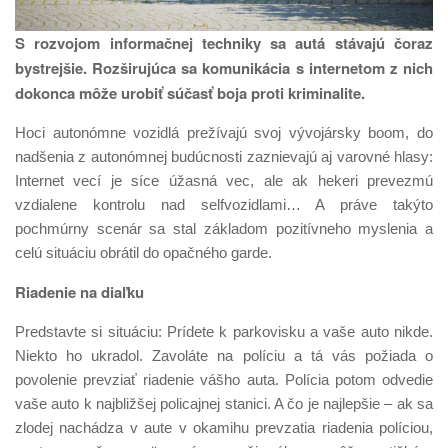
S rozvojom informačnej techniky sa autá stávajú čoraz
bystrejšie. Rozširujúca sa komunikácia s internetom z nich
dokonca môže urobiť súčasť boja proti kriminalite.
Hoci autonómne vozidlá prežívajú svoj vývojársky boom, do
nadšenia z autonómnej budúcnosti zaznievajú aj varovné hlasy:
Internet vecí je síce úžasná vec, ale ak hekeri prevezmú
vzdialene kontrolu nad selfvozidlami… A práve takýto
pochmúrny scenár sa stal základom pozitívneho myslenia a
celú situáciu obrátil do opačného garde.
Riadenie na diaľku
Predstavte si situáciu: Prídete k parkovisku a vaše auto nikde.
Niekto ho ukradol. Zavoláte na políciu a tá vás požiada o
povolenie prevziať riadenie vášho auta. Polícia potom odvedie
vaše auto k najbližšej policajnej stanici. A čo je najlepšie – ak sa
zlodej nachádza v aute v okamihu prevzatia riadenia políciou,