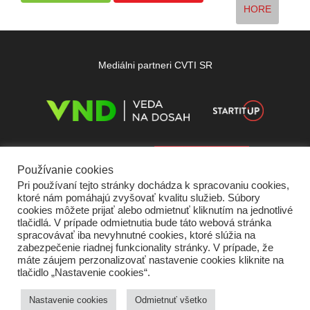
HORE
Mediálni partneri CVTI SR
Používanie cookies
Pri používaní tejto stránky dochádza k spracovaniu cookies,
ktoré nám pomáhajú zvyšovať kvalitu služieb. Súbory
cookies môžete prijať alebo odmietnuť kliknutím na jednotlivé
tlačidlá. V prípade odmietnutia bude táto webová stránka
spracovávať iba nevyhnutné cookies, ktoré slúžia na
zabezpečenie riadnej funkcionality stránky. V prípade, že
máte záujem perzonalizovať nastavenie cookies kliknite na
tlačidlo „Nastavenie cookies“.
Domov
O nás
Kontakt
Vydavateľ
Predplatné
Inzercia
Podmienky používania
Ochrana súkromia
Štatút súťaží
Cookies
Nastavenie cookies
Odmietnuť všetko
Partneri
RSS
Sitemap