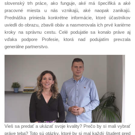
slovenský trh práce, ako funguje, aké má špecifiká a aké
pracovné miesta u nás vznikajú, aké naopak zanikajú.
Prednáška priniesla konkrétne informácie, ktoré účastníkov
uviedli do obrazu, zbavili obáv a nasmerovala ich prvé kariérne
kroky na správnu cestu. Celé podujatie sa konalo práve aj
vďaka podpore Profesie, ktorá nad podujatím prevzala
generálne partnerstvo.
Vieš sa predať a ukázať svoje kvality? Prečo by si mali vybrať
práve teba? Toto sú otázky, ktoré by si mal každý študent pred