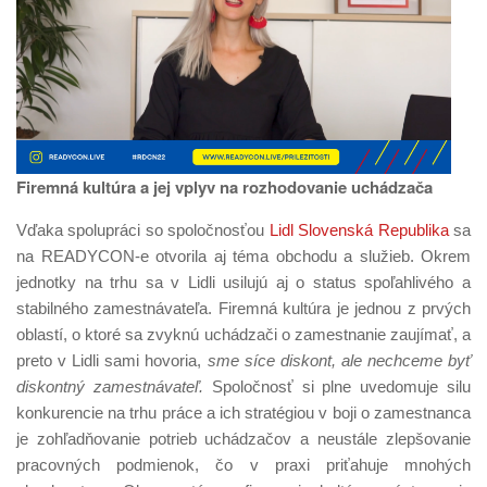
Firemná kultúra a jej vplyv na rozhodovanie uchádzača
Vďaka spolupráci so spoločnosťou
Lidl Slovenská Republika
sa
na READYCON-e otvorila aj téma obchodu a služieb. Okrem
jednotky na trhu sa v Lidli usilujú aj o status spoľahlivého a
stabilného zamestnávateľa. Firemná kultúra je jednou z prvých
oblastí, o ktoré sa zvyknú uchádzači o zamestnanie zaujímať, a
preto v Lidli sami hovoria,
sme síce diskont, ale nechceme byť
diskontný zamestnávateľ.
Spoločnosť si plne uvedomuje silu
konkurencie na trhu práce a ich stratégiou v boji o zamestnanca
je zohľadňovanie potrieb uchádzačov a neustále zlepšovanie
pracovných podmienok, čo v praxi priťahuje mnohých