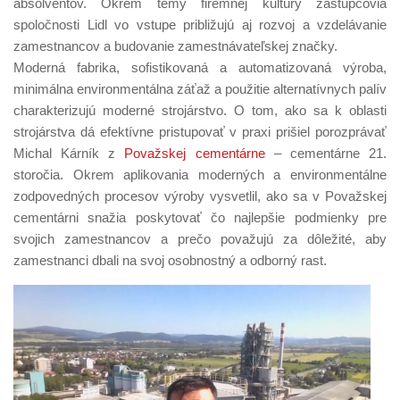
absolventov. Okrem témy firemnej kultúry zástupcovia
spoločnosti Lidl vo vstupe približujú aj rozvoj a vzdelávanie
zamestnancov a budovanie zamestnávateľskej značky.
Moderná fabrika, sofistikovaná a automatizovaná výroba,
minimálna environmentálna záťaž a použitie alternatívnych palív
charakterizujú moderné strojárstvo. O tom, ako sa k oblasti
strojárstva dá efektívne pristupovať v praxi prišiel porozprávať
Michal Kárník z
Považskej cementárne
– cementárne 21.
storočia. Okrem aplikovania moderných a environmentálne
zodpovedných procesov výroby vysvetlil, ako sa v Považskej
cementárni snažia poskytovať čo najlepšie podmienky pre
svojich zamestnancov a prečo považujú za dôležité, aby
zamestnanci dbali na svoj osobnostný a odborný rast.