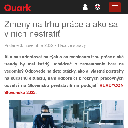
TOGG
NAVIG
Zmeny na trhu práce a ako sa
v nich nestratiť
Pridané 3. novembra 2022
-
Tlačové správy
Ako sa zorientovať na rýchlo sa meniacom trhu práce a aké
trendy by mal každý uchádzač o zamestnanie brať na
vedomie? Odpovede na tieto otázky, ako aj vlastné postrehy
na súčasnú situáciu, nám odborníci z rôznych pracovných
odvetví na Slovensku predstavili na podujatí
READYCON
Slovensko 2022
.