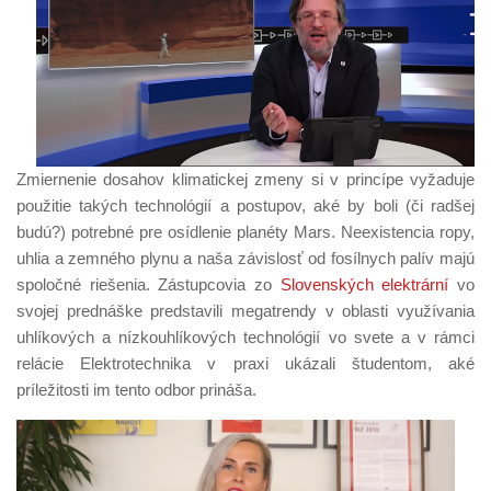
Zmiernenie dosahov klimatickej zmeny si v princípe vyžaduje
použitie takých technológií a postupov, aké by boli (či radšej
budú?) potrebné pre osídlenie planéty Mars. Neexistencia ropy,
uhlia a zemného plynu a naša závislosť od fosílnych palív majú
spoločné riešenia. Zástupcovia zo
Slovenských elektrární
vo
svojej prednáške predstavili megatrendy v oblasti využívania
uhlíkových a nízkouhlíkových technológií vo svete a v rámci
relácie Elektrotechnika v praxi ukázali študentom, aké
príležitosti im tento odbor prináša.