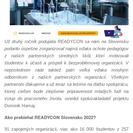
Už druhý ročník podujatia READYCON sa nám na Slovensku
podarilo úspešne zorganizovať najmä vďaka ochote pedagógov
z našich partnerských stredných škôl, ktorí motivovali
študentov k účasti a prispeli k bezproblémovej organizácii. V
neposlednom rade taktiež patrí veľká vďaka mnohým
odborníkom z našich partnerských organizácií. Všetkým
partnerom ďakujeme a už teraz sa tešíme na ďalšiu spoluprácu,
ktorej cieľom bude zlepšenie pripravenosti mladých ľudí na
vstup do pracovného života,
uviedol spoluzakladateľ projektu
Dominik Hamaj.
Ako prebiehal READYCON Slovensko 2022?
91 zapojených organizácií, viac ako 16 000 študentov z 257