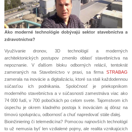
Ako moderné technológie dobývajú sektor stavebníctva a
zdravotníctva?
Využívanie dronov, 3D technológií a moderných
architektonických postupov zmenilo oblasť stavebníctva na
nepoznanie. V ďalšom bloku odborných relácií, tentokrát
zameraných na Stavebníctvo v praxi, sa firma
STRABAG
zamerala na inovácie a digitalizáciu, ktoré sa stali každodennou
súčasťou ich podnikania. Spoločnosť je priekopníkom
moderného stavebníctva a v súčasnosti zamestnáva viac ako
74 000 ľudí, v 700 pobočkách po celom svete. Tajomstvom ich
úspechu je okrem kladného postoja k inováciám aj dôraz na
tímovú spoluprácu, odbornosť a chuť napredovať stále ďalej.
Bioinžiniering či telemedicína? Pomocou najnovších technológií
to už nemusia byť len vzdialené pojmy, ale realita vznikajúcich