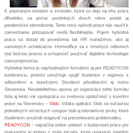
K popísaným trendom a zmenám, ktoré sa dejú na trhu práce
dlhodobo, sa počas posledných dvoch rokov pridali aj
pandemické obmedzenia. Tento nový spôsob práce nás naučil k
zamestnaniu pristupovať oveľa flexibilnejšie. Pojem hybridná
práca sa dostal do povedomia tak HR manažérov, ako aj
samotných uchádzačov. Homeoffice sa v mnohých odboroch
stal bežnou praxou a schopnosť používať digitálne technológie
samozrejmosťou.
Hybridná forma je najvhodnejším formátom aj pre READYCON
konferenciu, pretože umožňuje spojiť študentov z regiónov s
odborníkmi a úspešnými Slovákmi pôsobiacimi aj mimo
Slovenska. Neoddeliteľnou oporou pri organizácii tohto formátu
bola aj tento rok spolupráca so svetovou spoločnosť s koreňmi
práve na Slovensku –
Slido
. Vďaka aplikácii Slido sa súčasťou
jednotlivých rečníckych vstupov stali aj interaktívne prvky, ktoré
študentom umožnili reagovať na prezentovanú problematiku.
READYCON
– najväčšia online udalosť o budúcnosti práce pre
maturantov je jednou z mála iniciatív, ktoré poskytujú mladým