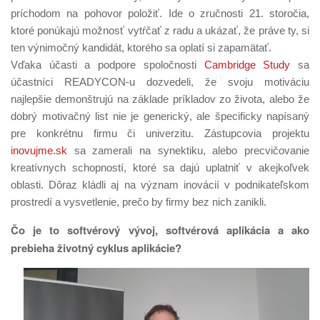
príchodom na pohovor položiť. Ide o zručnosti 21. storočia,
ktoré ponúkajú možnosť vytŕčať z radu a ukázať, že práve ty, si
ten výnimočný kandidát, ktorého sa oplatí si zapamätať.
Vďaka účasti a podpore spoločnosti
Cambridge Study
sa
účastníci READYCON-u dozvedeli, že svoju motiváciu
najlepšie demonštrujú na základe príkladov zo života, alebo že
dobrý motivačný list nie je generický, ale špecificky napísaný
pre konkrétnu firmu či univerzitu. Zástupcovia projektu
inovujme.sk
sa zamerali na synektiku, alebo precvičovanie
kreatívnych schopností, ktoré sa dajú uplatniť v akejkoľvek
oblasti. Dôraz kládli aj na význam inovácií v podnikateľskom
prostredí a vysvetlenie, prečo by firmy bez nich zanikli.
Čo je to softvérový vývoj, softvérová aplikácia a ako
prebieha životný cyklus aplikácie?