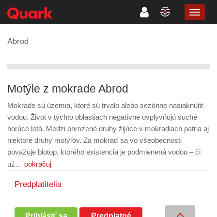
TOGG
NAVIG
Abrod
Motýle z mokrade Abrod
Mokrade sú územia, ktoré sú trvalo alebo sezónne nasiaknuté
vodou. Život v týchto oblastiach negatívne ovplyvňujú suché
horúce letá. Medzi ohrozené druhy žijúce v mokradiach patria aj
niektoré druhy motýľov. Za mokraď sa vo všeobecnosti
považuje biotop, ktorého existencia je podmienená vodou – či
pokračuj
už…
Predplatitelia
Prihlásiť sa
Predplatné