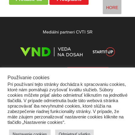
HORE
Mediálni partneri CVTI SR
Používanie cookies
Pri používaní tejto stránky dochádza k spracovaniu cookies,
ktoré nám pomáhajú zvyšovať kvalitu služieb. Súbory
cookies môžete prijať alebo odmietnuť kliknutím na jednotlivé
tlačidlá. V prípade odmietnutia bude táto webová stránka
spracovávať iba nevyhnutné cookies, ktoré slúžia na
zabezpečenie riadnej funkcionality stránky. V prípade, že
máte záujem perzonalizovať nastavenie cookies kliknite na
tlačidlo „Nastavenie cookies“.
Domov
O nás
Kontakt
Vydavateľ
Predplatné
Inzercia
Podmienky používania
Ochrana súkromia
Štatút súťaží
Cookies
Nastavenie cookies
Odmietnuť všetko