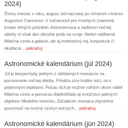
2024)
Ôsmy mesiac v roku, august, bol nazvaný po rímskom cisárovi
Augustovi Caesarovi. V súčasnosti pre mnohých znamená
koniec letných prázdnin. Astronómovia a nadšenci nočnej
oblohy si však ako obvykle prídu na svoje. Nielen nádherná
Mliečna cesta a galaxie, ale aj meteorický roj, konjunkcie či
pokračuj
okultácia…
Astronomické kalendárium (júl 2024)
Júl je bezpochyby jedným z obľúbených mesiacov na
pozorovanie nočnej oblohy. Prináša síce krátke noci, no s
príjemnými teplotami. Počas nich je možné voľným okom vidieť
Mliečnu cestu a pomocou ďalekohľadu aj množstvo pekných
objektov hlbokého vesmíru. Začiatkom mesiaca zbystrime
pokračuj
pozornosť na možný výskyt nočných…
Astronomické kalendárium (jún 2024)