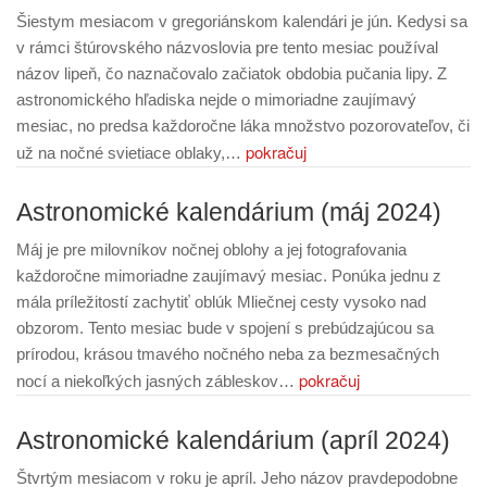
Šiestym mesiacom v gregoriánskom kalendári je jún. Kedysi sa
v rámci štúrovského názvoslovia pre tento mesiac používal
názov lipeň, čo naznačovalo začiatok obdobia pučania lipy. Z
astronomického hľadiska nejde o mimoriadne zaujímavý
mesiac, no predsa každoročne láka množstvo pozorovateľov, či
pokračuj
už na nočné svietiace oblaky,…
Astronomické kalendárium (máj 2024)
Máj je pre milovníkov nočnej oblohy a jej fotografovania
každoročne mimoriadne zaujímavý mesiac. Ponúka jednu z
mála príležitostí zachytiť oblúk Mliečnej cesty vysoko nad
obzorom. Tento mesiac bude v spojení s prebúdzajúcou sa
prírodou, krásou tmavého nočného neba za bezmesačných
pokračuj
nocí a niekoľkých jasných zábleskov…
Astronomické kalendárium (apríl 2024)
Štvrtým mesiacom v roku je apríl. Jeho názov pravdepodobne