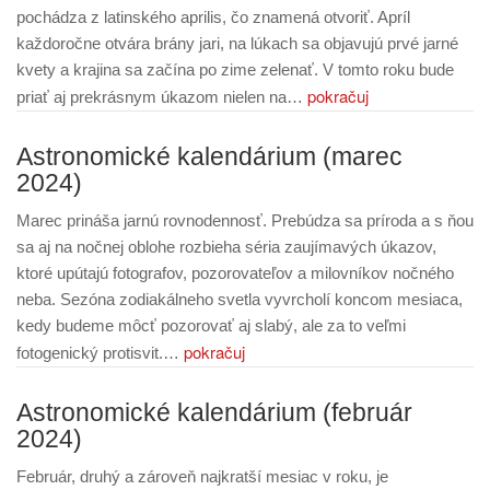
pochádza z latinského aprilis, čo znamená otvoriť. Apríl
každoročne otvára brány jari, na lúkach sa objavujú prvé jarné
kvety a krajina sa začína po zime zelenať. V tomto roku bude
pokračuj
priať aj prekrásnym úkazom nielen na…
Astronomické kalendárium (marec
2024)
Marec prináša jarnú rovnodennosť. Prebúdza sa príroda a s ňou
sa aj na nočnej oblohe rozbieha séria zaujímavých úkazov,
ktoré upútajú fotografov, pozorovateľov a milovníkov nočného
neba. Sezóna zodiakálneho svetla vyvrcholí koncom mesiaca,
kedy budeme môcť pozorovať aj slabý, ale za to veľmi
pokračuj
fotogenický protisvit.…
Astronomické kalendárium (február
2024)
Február, druhý a zároveň najkratší mesiac v roku, je