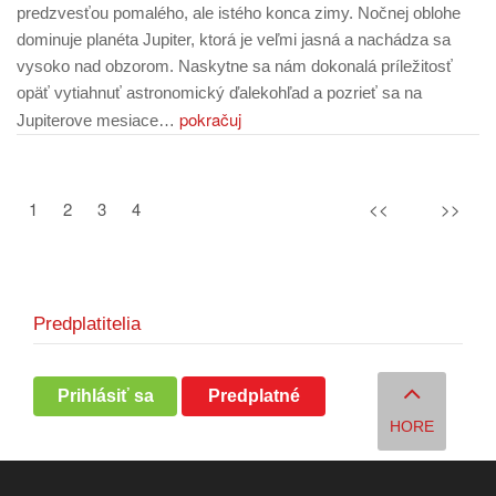
predzvesťou pomalého, ale istého konca zimy. Nočnej oblohe
dominuje planéta Jupiter, ktorá je veľmi jasná a nachádza sa
vysoko nad obzorom. Naskytne sa nám dokonalá príležitosť
opäť vytiahnuť astronomický ďalekohľad a pozrieť sa na
pokračuj
Jupiterove mesiace…
1
2
3
4
<<
>>
Predplatitelia
Prihlásiť sa
Predplatné
HORE