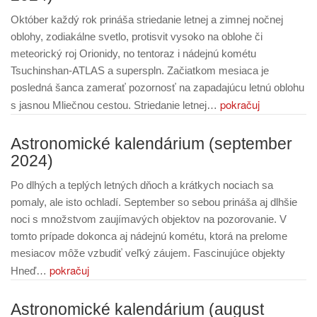
Október každý rok prináša striedanie letnej a zimnej nočnej
oblohy, zodiakálne svetlo, protisvit vysoko na oblohe či
meteorický roj Orionidy, no tentoraz i nádejnú kométu
Tsuchinshan-ATLAS a superspln. Začiatkom mesiaca je
posledná šanca zamerať pozornosť na zapadajúcu letnú oblohu
pokračuj
s jasnou Mliečnou cestou. Striedanie letnej…
Astronomické kalendárium (september
2024)
Po dlhých a teplých letných dňoch a krátkych nociach sa
pomaly, ale isto ochladí. September so sebou prináša aj dlhšie
noci s množstvom zaujímavých objektov na pozorovanie. V
tomto prípade dokonca aj nádejnú kométu, ktorá na prelome
mesiacov môže vzbudiť veľký záujem. Fascinujúce objekty
pokračuj
Hneď…
Astronomické kalendárium (august