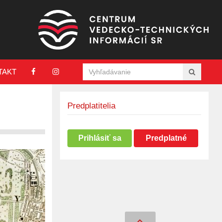
TAKT
Predplatitelia
Prihlásiť sa
Predplatné