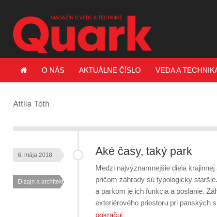
O NÁS
AKTUÁLNE ČÍSLO
VEDA A TECHNIK
Attila Tóth
Aké časy, taký park
6. mája 2018
Medzi najvýznamnejšie diela krajinnej 
pričom záhrady sú typologicky starši
Dizajn a architektúra
a parkom je ich funkcia a poslanie. Z
exteriérového priestoru pri panských 
pokračuj