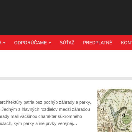
A
ODPORÚČAME
SÚŤAŽ
PREDPLATNÉ
KON
architektúry patria bez pochýb záhrady a parky,
e. Jedným z hlavných rozdielov medzi záhradou
áhrady mali väčšinou charakter súkromného
sídlach, kým parky a iné prvky verejnej…