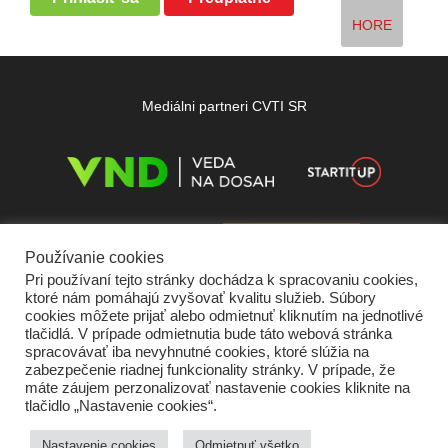
HORE
Mediálni partneri CVTI SR
Používanie cookies
Pri používaní tejto stránky dochádza k spracovaniu cookies,
ktoré nám pomáhajú zvyšovať kvalitu služieb. Súbory
cookies môžete prijať alebo odmietnuť kliknutím na jednotlivé
tlačidlá. V prípade odmietnutia bude táto webová stránka
spracovávať iba nevyhnutné cookies, ktoré slúžia na
zabezpečenie riadnej funkcionality stránky. V prípade, že
máte záujem perzonalizovať nastavenie cookies kliknite na
tlačidlo „Nastavenie cookies“.
Domov
O nás
Kontakt
Vydavateľ
Predplatné
Inzercia
Podmienky používania
Ochrana súkromia
Štatút súťaží
Cookies
Nastavenie cookies
Odmietnuť všetko