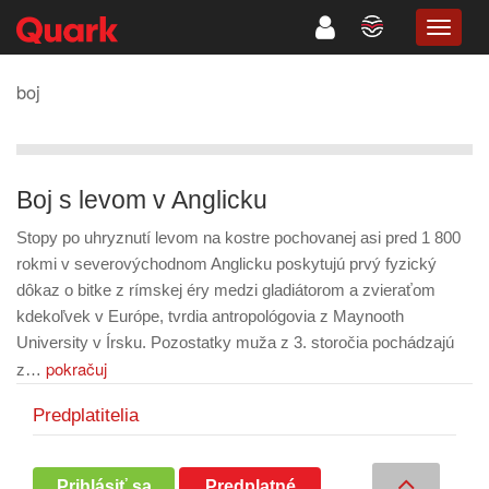
TOGG
NAVIG
boj
Boj s levom v Anglicku
Stopy po uhryznutí levom na kostre pochovanej asi pred 1 800
rokmi v severovýchodnom Anglicku poskytujú prvý fyzický
dôkaz o bitke z rímskej éry medzi gladiátorom a zvieraťom
kdekoľvek v Európe, tvrdia antropológovia z Maynooth
University v Írsku. Pozostatky muža z 3. storočia pochádzajú
pokračuj
z…
Predplatitelia
Prihlásiť sa
Predplatné