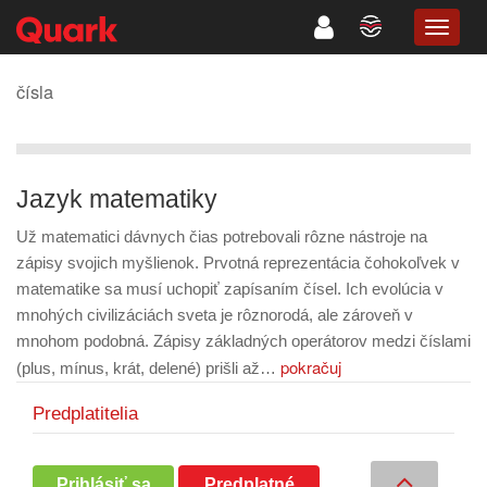
TOGG
NAVIG
čísla
Jazyk matematiky
Už matematici dávnych čias potrebovali rôzne nástroje na
zápisy svojich myšlienok. Prvotná reprezentácia čohokoľvek v
matematike sa musí uchopiť zapísaním čísel. Ich evolúcia v
mnohých civilizáciách sveta je rôznorodá, ale zároveň v
mnohom podobná. Zápisy základných operátorov medzi číslami
pokračuj
(plus, mínus, krát, delené) prišli až…
Predplatitelia
Prihlásiť sa
Predplatné