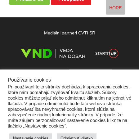
HORE
Mediálni partneri CVTI SR
Používanie cookies
Pri používaní tejto stránky dochádza k spracovaniu cookies,
ktoré nám pomáhajú zvyšovať kvalitu služieb. Súbory
cookies môžete prijať alebo odmietnuť kliknutím na jednotlivé
tlačidlá. V prípade odmietnutia bude táto webová stránka
spracovávať iba nevyhnutné cookies, ktoré slúžia na
zabezpečenie riadnej funkcionality stránky. V prípade, že
máte záujem perzonalizovať nastavenie cookies kliknite na
tlačidlo „Nastavenie cookies“.
Domov
O nás
Kontakt
Vydavateľ
Predplatné
Inzercia
Podmienky používania
Ochrana súkromia
Štatút súťaží
Cookies
Nastavenie cookies
Odmietnuť všetko