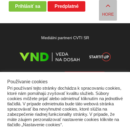
Prihlásiť sa
Predplatné
HORE
Mediálni partneri CVTI SR
Používanie cookies
Pri používaní tejto stránky dochádza k spracovaniu cookies,
ktoré nám pomáhajú zvyšovať kvalitu služieb. Súbory
cookies môžete prijať alebo odmietnuť kliknutím na jednotlivé
tlačidlá. V prípade odmietnutia bude táto webová stránka
spracovávať iba nevyhnutné cookies, ktoré slúžia na
zabezpečenie riadnej funkcionality stránky. V prípade, že
máte záujem perzonalizovať nastavenie cookies kliknite na
tlačidlo „Nastavenie cookies“.
Domov
O nás
Kontakt
Vydavateľ
Predplatné
Inzercia