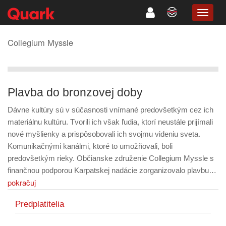
TOGG
NAVIG
Collegium Myssle
Plavba do bronzovej doby
Dávne kultúry sú v súčasnosti vnímané predovšetkým cez ich
materiálnu kultúru. Tvorili ich však ľudia, ktorí neustále prijímali
nové myšlienky a prispôsobovali ich svojmu videniu sveta.
Komunikačnými kanálmi, ktoré to umožňovali, boli
predovšetkým rieky. Občianske združenie Collegium Myssle s
finančnou podporou Karpatskej nadácie zorganizovalo plavbu…
pokračuj
Predplatitelia