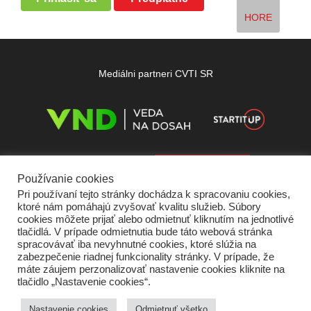
HORE
Mediálni partneri CVTI SR
Používanie cookies
Pri používaní tejto stránky dochádza k spracovaniu cookies,
ktoré nám pomáhajú zvyšovať kvalitu služieb. Súbory
cookies môžete prijať alebo odmietnuť kliknutím na jednotlivé
tlačidlá. V prípade odmietnutia bude táto webová stránka
spracovávať iba nevyhnutné cookies, ktoré slúžia na
zabezpečenie riadnej funkcionality stránky. V prípade, že
máte záujem perzonalizovať nastavenie cookies kliknite na
tlačidlo „Nastavenie cookies“.
Domov
O nás
Kontakt
Vydavateľ
Predplatné
Inzercia
Podmienky používania
Ochrana súkromia
Štatút súťaží
Cookies
Nastavenie cookies
Odmietnuť všetko