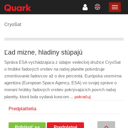
TOGG
NAVIG
CryoSat
Ľad mizne, hladiny stúpajú
Správa ESA vychádzajúca z údajov vedeckej družice CryoSat
o hrúbke ľadových vrstiev na našej planéte potvrdzuje
zmenšovanie ľadovcov až o dve percentá. Európska vesmírna
agentúra (European Space Agency, ESA) vo svojej správe o
meraní hrúbky ľadových vrstiev pokrývajúcich povrch našej
pokračuj
planéty, ktorá bola vydaná koncom…
Predplatitelia
Prihlásiť sa
Predplatné