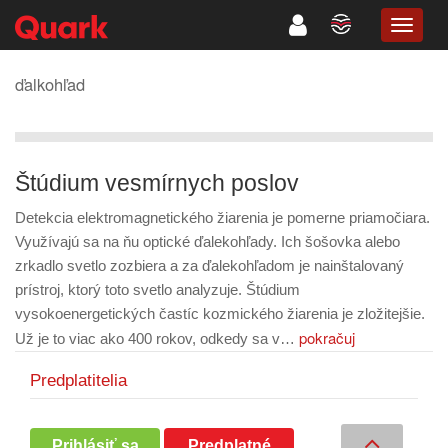
TOGG
NAVIG
ďalkohľad
Štúdium vesmírnych poslov
Detekcia elektromagnetického žiarenia je pomerne priamočiara.
Využívajú sa na ňu optické ďalekohľady. Ich šošovka alebo
zrkadlo svetlo zozbiera a za ďalekohľadom je nainštalovaný
prístroj, ktorý toto svetlo analyzuje. Štúdium
vysokoenergetických častíc kozmického žiarenia je zložitejšie.
pokračuj
Už je to viac ako 400 rokov, odkedy sa v…
Predplatitelia
Prihlásiť sa
Predplatné