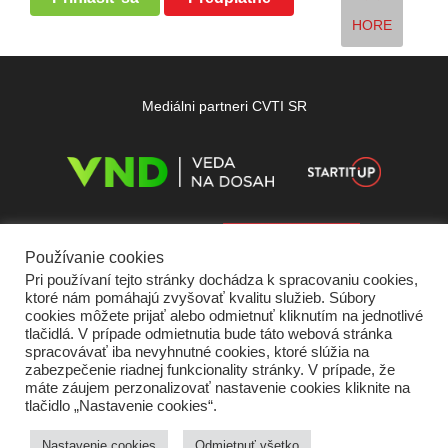
HORE
Mediálni partneri CVTI SR
Používanie cookies
Pri používaní tejto stránky dochádza k spracovaniu cookies,
ktoré nám pomáhajú zvyšovať kvalitu služieb. Súbory
cookies môžete prijať alebo odmietnuť kliknutím na jednotlivé
tlačidlá. V prípade odmietnutia bude táto webová stránka
spracovávať iba nevyhnutné cookies, ktoré slúžia na
zabezpečenie riadnej funkcionality stránky. V prípade, že
máte záujem perzonalizovať nastavenie cookies kliknite na
tlačidlo „Nastavenie cookies“.
Domov
O nás
Kontakt
Vydavateľ
Predplatné
Inzercia
Podmienky používania
Ochrana súkromia
Štatút súťaží
Cookies
Nastavenie cookies
Odmietnuť všetko