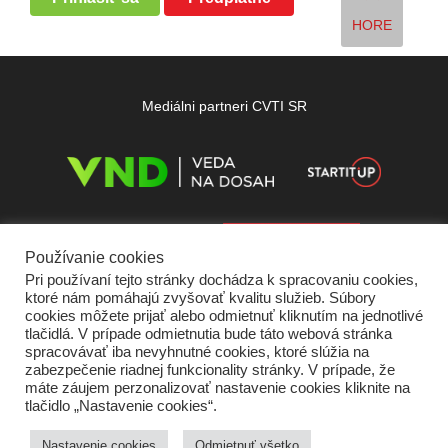
HORE
Mediálni partneri CVTI SR
Používanie cookies
Pri používaní tejto stránky dochádza k spracovaniu cookies,
ktoré nám pomáhajú zvyšovať kvalitu služieb. Súbory
cookies môžete prijať alebo odmietnuť kliknutím na jednotlivé
tlačidlá. V prípade odmietnutia bude táto webová stránka
spracovávať iba nevyhnutné cookies, ktoré slúžia na
zabezpečenie riadnej funkcionality stránky. V prípade, že
máte záujem perzonalizovať nastavenie cookies kliknite na
tlačidlo „Nastavenie cookies“.
Domov
O nás
Kontakt
Vydavateľ
Predplatné
Inzercia
Podmienky používania
Ochrana súkromia
Štatút súťaží
Cookies
Nastavenie cookies
Odmietnuť všetko