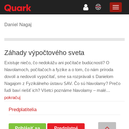
TOGG
NAVIG
Daniel Nagaj
Záhady výpočtového sveta
Existuje niečo, čo nedokážu ani počítače budúcnosti? O
hlavolamoch, počítačoch a fyzike a o tom, čo nám príroda
dovolí a nedovolí vypočítať, sme sa rozprávali s Danielom
Nagajom z Fyzikálneho ústavu SAV. Čo sú hlavolamy? Prečo
ľudí baví riešiť ich? Všetci poznáme hlavolamy – malé…
pokračuj
Predplatitelia
Prihlásiť sa
Predplatné