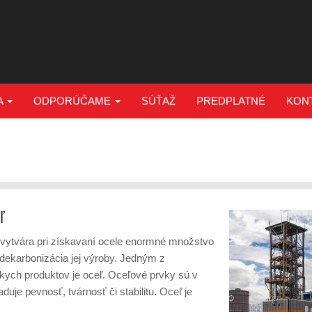
A
ODPORÚČAME
SÚŤAŽ
PREDPLATNÉ
KON
ľ
vytvára pri získavaní ocele enormné množstvo
ekarbonizácia jej výroby. Jedným z
ckych produktov je oceľ. Oceľové prvky sú v
uje pevnosť, tvárnosť či stabilitu. Oceľ je