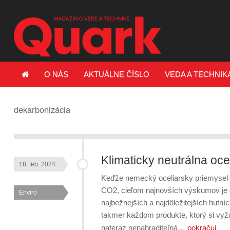
O NÁS
AKTUÁLNE ČÍSLO
VEDA A TECHNIK
dekarbonizácia
Klimaticky neutrálna oce
18. feb. 2024
Keďže nemecký oceliarsky priemysel 
CO2, cieľom najnovších výskumov je d
Enviro
najbežnejších a najdôležitejších hutní
takmer každom produkte, ktorý si vyžad
pokračuj
nateraz nenahraditeľná…