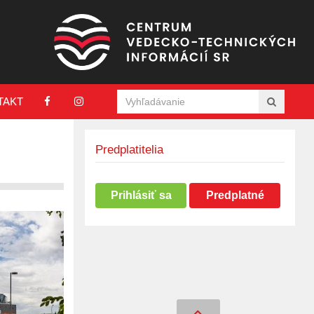
TAKT
Predplatitelia
Prihlásiť sa
Predplatné