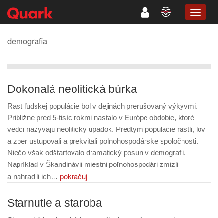
TOGG
NAVIG
demografia
Dokonalá neolitická búrka
Rast ľudskej populácie bol v dejinách prerušovaný výkyvmi.
Približne pred 5-tisíc rokmi nastalo v Európe obdobie, ktoré
vedci nazývajú neolitický úpadok. Predtým populácie rástli, lov
a zber ustupovali a prekvitali poľnohospodárske spoločnosti.
Niečo však odštartovalo dramatický posun v demografii.
Napríklad v Škandinávii miestni poľnohospodári zmizli
pokračuj
a nahradili ich…
Starnutie a staroba