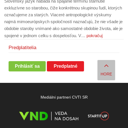
Slovenský jazyk nabáda na spájanie termínu starnutie
exkluzívne so starobou, čiže konkrétnou skupinou ľudí, ktorých
označujeme za starých. Viaceré antropologické výskumy
najmä mimoeurópskych spoločností naznačujú, že nie všade je
obdobie staroby vnímané ako samostatné obdobie života, ale je
pokračuj
spojené v jednom celku s dospelosťou. V…
Predplatitelia
Prihlásiť sa
Predplatné
HORE
Mediálni partneri CVTI SR