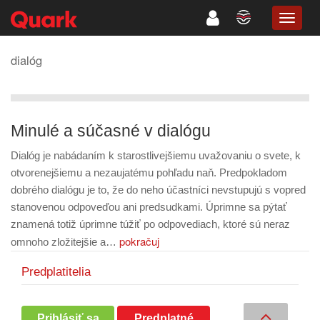
TOGG
NAVIG
dialóg
Minulé a súčasné v dialógu
Dialóg je nabádaním k starostlivejšiemu uvažovaniu o svete, k
otvorenejšiemu a nezaujatému pohľadu naň. Predpokladom
dobrého dialógu je to, že do neho účastníci nevstupujú s vopred
stanovenou odpoveďou ani predsudkami. Úprimne sa pýtať
znamená totiž úprimne túžiť po odpovediach, ktoré sú neraz
pokračuj
omnoho zložitejšie a…
Predplatitelia
Prihlásiť sa
Predplatné