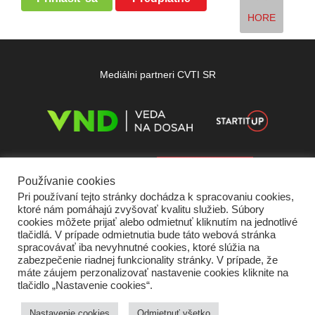
HORE
Mediálni partneri CVTI SR
Používanie cookies
Pri používaní tejto stránky dochádza k spracovaniu cookies,
ktoré nám pomáhajú zvyšovať kvalitu služieb. Súbory
cookies môžete prijať alebo odmietnuť kliknutím na jednotlivé
tlačidlá. V prípade odmietnutia bude táto webová stránka
spracovávať iba nevyhnutné cookies, ktoré slúžia na
zabezpečenie riadnej funkcionality stránky. V prípade, že
máte záujem perzonalizovať nastavenie cookies kliknite na
tlačidlo „Nastavenie cookies“.
Domov
O nás
Kontakt
Vydavateľ
Predplatné
Inzercia
Podmienky používania
Ochrana súkromia
Štatút súťaží
Cookies
Nastavenie cookies
Odmietnuť všetko