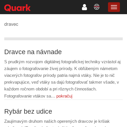
TOGG
NAVIG
dravec
Dravce na návnade
S prudkým rozvojom digitálnej fotografickej techniky vzrástol aj
záujem o fotografovanie živej prírody. K obľúbeným námetom
viacerých fotografov prírody patria najmä vtáky. Nie je to nič
prekvapujúce, veď vtáky sa dajú fotografovať takmer všade, v
každom ročnom období a pri rôznych činnostiach.
pokračuj
Fotografovanie vtákov sa…
Rybár bez udice
Zaujímavým druhom našich operených dravcov je kršiak