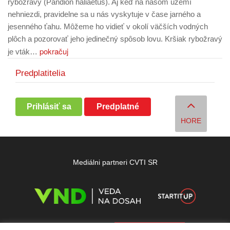
rybožravý (Pandion haliaetus). Aj keď na našom území
nehniezdi, pravidelne sa u nás vyskytuje v čase jarného a
jesenného ťahu. Môžeme ho vidieť v okolí väčších vodných
plôch a pozorovať jeho jedinečný spôsob lovu. Kršiak rybožravý
pokračuj
je vták…
Predplatitelia
Prihlásiť sa
Predplatné
HORE
Mediálni partneri CVTI SR