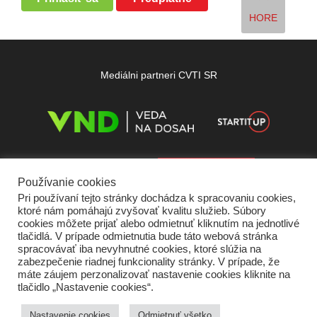
HORE
Mediálni partneri CVTI SR
Používanie cookies
Pri používaní tejto stránky dochádza k spracovaniu cookies,
ktoré nám pomáhajú zvyšovať kvalitu služieb. Súbory
cookies môžete prijať alebo odmietnuť kliknutím na jednotlivé
tlačidlá. V prípade odmietnutia bude táto webová stránka
spracovávať iba nevyhnutné cookies, ktoré slúžia na
zabezpečenie riadnej funkcionality stránky. V prípade, že
máte záujem perzonalizovať nastavenie cookies kliknite na
tlačidlo „Nastavenie cookies“.
Domov
O nás
Kontakt
Vydavateľ
Predplatné
Inzercia
Podmienky používania
Ochrana súkromia
Štatút súťaží
Cookies
Nastavenie cookies
Odmietnuť všetko