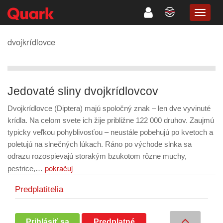
TOGG
NAVIG
dvojkrídlovce
Jedovaté sliny dvojkrídlovcov
Dvojkrídlovce (Diptera) majú spoločný znak – len dve vyvinuté
krídla. Na celom svete ich žije približne 122 000 druhov. Zaujmú
typicky veľkou pohyblivosťou – neustále pobehujú po kvetoch a
poletujú na slnečných lúkach. Ráno po východe slnka sa
odrazu rozospievajú storakým bzukotom rôzne muchy,
pokračuj
pestrice,…
Predplatitelia
Prihlásiť sa
Predplatné