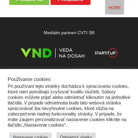
HORE
Mediálni partneri CVTI SR
Používanie cookies
Pri používaní tejto stránky dochádza k spracovaniu cookies,
ktoré nám pomáhajú zvyšovať kvalitu služieb. Súbory
cookies môžete prijať alebo odmietnuť kliknutím na jednotlivé
tlačidlá. V prípade odmietnutia bude táto webová stránka
spracovávať iba nevyhnutné cookies, ktoré slúžia na
zabezpečenie riadnej funkcionality stránky. V prípade, že
máte záujem perzonalizovať nastavenie cookies kliknite na
tlačidlo „Nastavenie cookies“.
Domov
O nás
Kontakt
Vydavateľ
Predplatné
Inzercia
Podmienky používania
Ochrana súkromia
Štatút súťaží
Cookies
Nastavenie cookies
Odmietnuť všetko