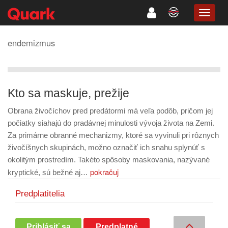
TOGG
NAVIG
endemizmus
Kto sa maskuje, prežije
Obrana živočíchov pred predátormi má veľa podôb, pričom jej
počiatky siahajú do pradávnej minulosti vývoja života na Zemi.
Za primárne obranné mechanizmy, ktoré sa vyvinuli pri rôznych
živočíšnych skupinách, možno označiť ich snahu splynúť s
okolitým prostredím. Takéto spôsoby maskovania, nazývané
pokračuj
kryptické, sú bežné aj…
Predplatitelia
Prihlásiť sa
Predplatné