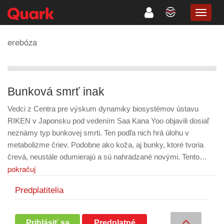
TOGG
NAVIG
erebóza
Bunková smrť inak
Vedci z Centra pre výskum dynamiky biosystémov ústavu
RIKEN v Japonsku pod vedením Saa Kana Yoo objavili dosiaľ
neznámy typ bunkovej smrti. Ten podľa nich hrá úlohu v
metabolizme čriev. Podobne ako koža, aj bunky, ktoré tvoria
črevá, neustále odumierajú a sú nahrádzané novými. Tento…
pokračuj
Predplatitelia
Prihlásiť sa
Predplatné