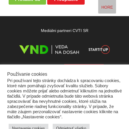
HORE
Mediálni partneri CVTI SR
Používanie cookies
Pri používaní tejto stránky dochádza k spracovaniu cookies,
ktoré nám pomáhajú zvyšovať kvalitu služieb. Súbory
cookies môžete prijať alebo odmietnuť kliknutím na jednotlivé
tlačidlá. V prípade odmietnutia bude táto webová stránka
spracovávať iba nevyhnutné cookies, ktoré slúžia na
zabezpečenie riadnej funkcionality stránky. V prípade, že
máte záujem perzonalizovať nastavenie cookies kliknite na
tlačidlo „Nastavenie cookies“.
Domov
O nás
Kontakt
Vydavateľ
Predplatné
Inzercia
Podmienky používania
Ochrana súkromia
Štatút súťaží
Cookies
Nastavenie cookies
Odmietnuť všetko