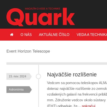
O NÁS
AKTUÁLNE ČÍSLO
VEDA A TECHNIK
Event Horizon Telescope
Najväčšie rozlíšenie
15. nov. 2024
Vedcom sa pomocou teleskopov ALMA a
doteraz najväčšie rozlíšenie zo zemsk
Astronómia
vzdialených galaxií na frekvencii prib
mm. Združenie vedcov okolo sústavy 
pokračuj
(EHT) odhaduje, že…