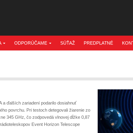
A
ODPORÚČAME
SÚŤAŽ
PREDPLATNÉ
KON
 ďalších zariadení podarilo dosiahnuť
ého povrchu. Pri testoch detegovali žiarenie zo
ližne 345 GHz, čo zodpovedá vlnovej dĺžke 0,87
rádioteleskopov Event Horizon Telescope