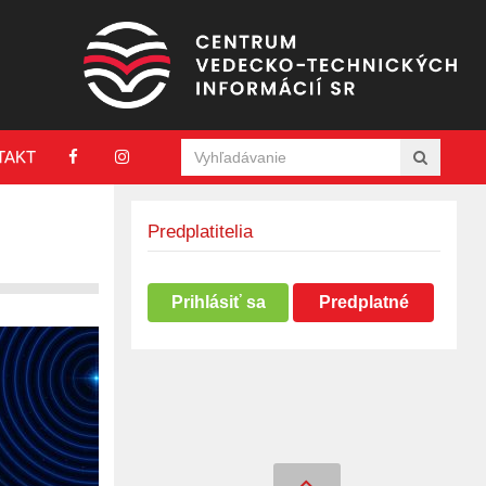
TAKT
Predplatitelia
Prihlásiť sa
Predplatné