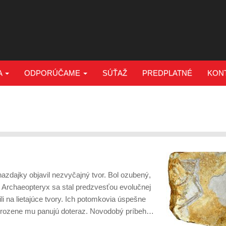
A
ODPORÚČAME
SÚŤAŽ
PREDPLATNÉ
KON
azdajky objavil nezvyčajný tvor. Bol ozubený,
 Archaeopteryx sa stal predzvesťou evolučnej
i na lietajúce tvory. Ich potomkovia úspešne
ohrozene mu panujú doteraz. Novodobý príbeh…