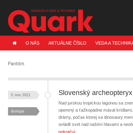
O NÁS
AKTUÁLNE ČÍSLO
VEDA A TECHNIK
Fantóm
Slovenský archeopteryx
5. nov. 2021
Nad jurskou tropickou lagúnou sa znen
operený a ťažkopádne mával krídlami.
Biológia
drámy, počas ktorej sa dinosaury menil
ovládli svet nad našimi hlavami a ne
pokračuj