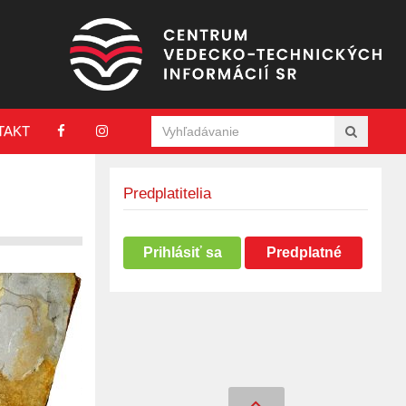
TAKT
Predplatitelia
Prihlásiť sa
Predplatné