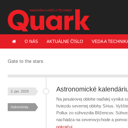
O NÁS
AKTUÁLNE ČÍSLO
VEDA A TECHNIK
Gate to the stars
Astronomické kalendári
3. jan. 2020
Na januárovej oblohe naďalej vyniká s
hviezdu severnej oblohy Sírius. Vyšši
Astronómia
Pollux zo súhvezdia Blížencov. Súhve
nachádza na severovýchode a pomoco
pokračuj