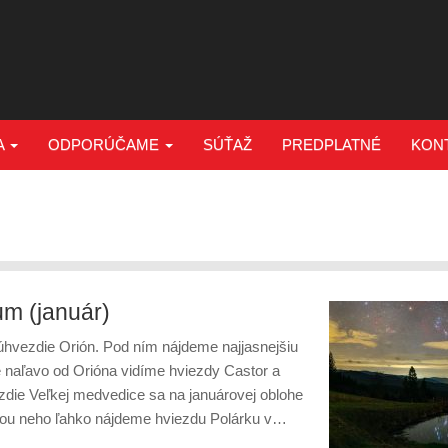
A
ODPORÚČAME
SÚŤAŽ
PREDPLATNÉ
KON
um (január)
úhvezdie Orión. Pod ním nájdeme najjasnejšiu
e naľavo od Orióna vidíme hviezdy Castor a
zdie Veľkej medvedice sa na januárovej oblohe
u neho ľahko nájdeme hviezdu Polárku v…