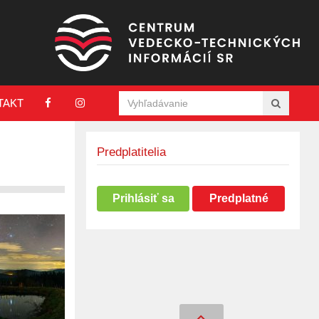
TAKT
Predplatitelia
Prihlásiť sa
Predplatné