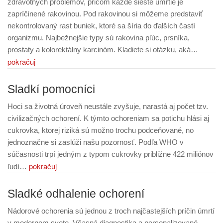
zdravotných problémov, pričom každé šieste úmrtie je
zapríčinené rakovinou. Pod rakovinou si môžeme predstaviť
nekontrolovaný rast buniek, ktoré sa šíria do ďalších častí
organizmu. Najbežnejšie typy sú rakovina pľúc, prsníka,
prostaty a kolorektálny karcinóm. Kladiete si otázku, aká…
pokračuj
Sladkí pomocníci
Hoci sa životná úroveň neustále zvyšuje, narastá aj počet tzv.
civilizačných ochorení. K týmto ochoreniam sa potichu hlási aj
cukrovka, ktorej riziká sú možno trochu podceňované, no
jednoznačne si zaslúži našu pozornosť. Podľa WHO v
súčasnosti trpí jedným z typom cukrovky približne 422 miliónov
pokračuj
ľudí…
Sladké odhalenie ochorení
Nádorové ochorenia sú jednou z troch najčastejších príčin úmrtí
v modernom svete. Včasná diagnostika a personalizované