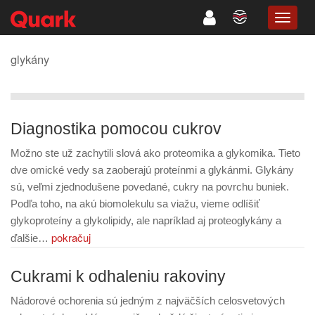
TOGG
NAVIG
glykány
Diagnostika pomocou cukrov
Možno ste už zachytili slová ako proteomika a glykomika. Tieto
dve omické vedy sa zaoberajú proteínmi a glykánmi. Glykány
sú, veľmi zjednodušene povedané, cukry na povrchu buniek.
Podľa toho, na akú biomolekulu sa viažu, vieme odlíšiť
glykoproteíny a glykolipidy, ale napríklad aj proteoglykány a
pokračuj
ďalšie…
Cukrami k odhaleniu rakoviny
Nádorové ochorenia sú jedným z najväčších celosvetových