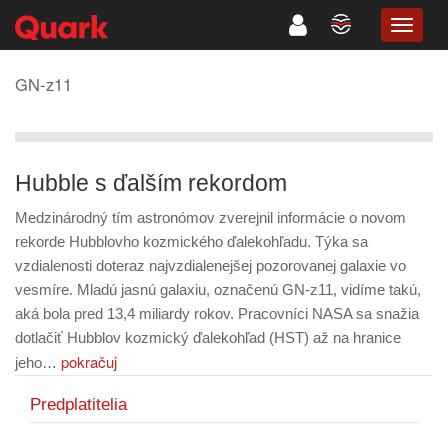
TOGG
NAVIG
GN-z11
Hubble s ďalším rekordom
Medzinárodný tím astronómov zverejnil informácie o novom
rekorde Hubblovho kozmického ďalekohľadu. Týka sa
vzdialenosti doteraz najvzdialenejšej pozorovanej galaxie vo
vesmíre. Mladú jasnú galaxiu, označenú GN-z11, vidíme takú,
aká bola pred 13,4 miliardy rokov. Pracovníci NASA sa snažia
dotlačiť Hubblov kozmický ďalekohľad (HST) až na hranice
pokračuj
jeho…
Predplatitelia