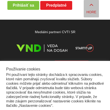
Prihlásiť sa
Predplatné
HORE
Mediálni partneri CVTI SR
Používanie cookies
Pri používaní tejto stránky dochádza k spracovaniu cookies,
ktoré nám pomáhajú zvyšovať kvalitu služieb. Súbory
cookies môžete prijať alebo odmietnuť kliknutím na jednotlivé
tlačidlá. V prípade odmietnutia bude táto webová stránka
spracovávať iba nevyhnutné cookies, ktoré slúžia na
zabezpečenie riadnej funkcionality stránky. V prípade, že
máte záujem perzonalizovať nastavenie cookies kliknite na
tlačidlo „Nastavenie cookies“.
Domov
O nás
Kontakt
Vydavateľ
Predplatné
Inzercia