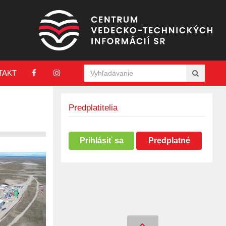
TAKT
Predplatitelia
Prihlásiť sa
Predplatné