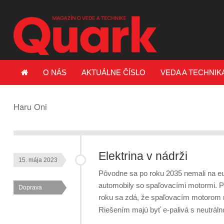
O NÁS
AKTUÁLNE ČÍSLO
VEDA A TECHNIK
Haru Oni
Elektrina v nádrži
15. mája 2023
Pôvodne sa po roku 2035 nemali na e
automobily so spaľovacími motormi. P
Doprava
roku sa zdá, že spaľovacím motorom n
Riešením majú byť e-palivá s neutrál