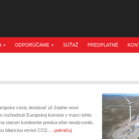
A
ODPORÚČAME
SÚŤAŽ
PREDPLATNÉ
KON
urópske cesty dostávať už žiadne nové
o rozhodnutí Európskej komisie v marci tohto
a starom kontinente predsa ešte neodzvonilo.
pokračuj
nou bilanciou emisií CO2.…