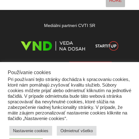
HORE
Mediálni partneri CVTI SR
Používanie cookies
Pri používaní tejto stránky dochádza k spracovaniu cookies,
ktoré nám pomáhajú zvyšovať kvalitu služieb. Súbory
cookies môžete prijať alebo odmietnuť kliknutím na jednotlivé
tlačidlá. V prípade odmietnutia bude táto webová stránka
spracovávať iba nevyhnutné cookies, ktoré slúžia na
zabezpečenie riadnej funkcionality stránky. V prípade, že
máte záujem perzonalizovať nastavenie cookies kliknite na
tlačidlo „Nastavenie cookies“.
Domov
O nás
Kontakt
Vydavateľ
Predplatné
Inzercia
Podmienky používania
Ochrana súkromia
Štatút súťaží
Cookies
Nastavenie cookies
Odmietnuť všetko
Partneri
RSS
Sitemap