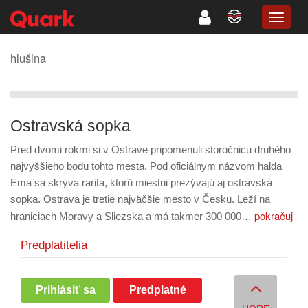
TOGG
NAVIG
hlušina
Ostravská sopka
Pred dvomi rokmi si v Ostrave pripomenuli storočnicu druhého
najvyššieho bodu tohto mesta. Pod oficiálnym názvom halda
Ema sa skrýva rarita, ktorú miestni prezývajú aj ostravská
sopka. Ostrava je tretie najväčšie mesto v Česku. Leží na
pokračuj
hraniciach Moravy a Sliezska a má takmer 300 000…
Predplatitelia
Prihlásiť sa
Predplatné