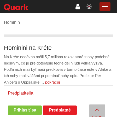
TOGG
NAVIG
Hominin
Hominini na Kréte
Na Kréte nedávno našli 5,7 milióna rokov staré stopy podobné
ľudským, čo je pre doterajšie teórie dejín ľudí veľká výzva.
Podľa nich mali byť naši predkovia v tomto čase ešte v Afrike a
ich nohy mali väčšmi pripomínať nohy opíc. Profesor Per
pokračuj
Ahlberg s Uppsalskej…
Predplatitelia
Prihlásiť sa
Predplatné