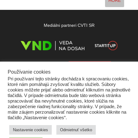
HORE
Mediálni partneri CVTI SR
Používanie cookies
Pri používaní tejto stránky dochádza k spracovaniu cookies,
ktoré nám pomáhajú zvyšovať kvalitu služieb. Súbory
cookies môžete prijať alebo odmietnuť kliknutím na jednotlivé
tlačidlá. V prípade odmietnutia bude táto webová stránka
spracovávať iba nevyhnutné cookies, ktoré slúžia na
zabezpečenie riadnej funkcionality stránky. V prípade, že
máte záujem perzonalizovať nastavenie cookies kliknite na
tlačidlo „Nastavenie cookies“.
Domov
O nás
Kontakt
Vydavateľ
Predplatné
Inzercia
Podmienky používania
Ochrana súkromia
Štatút súťaží
Cookies
Nastavenie cookies
Odmietnuť všetko
Partneri
RSS
Sitemap