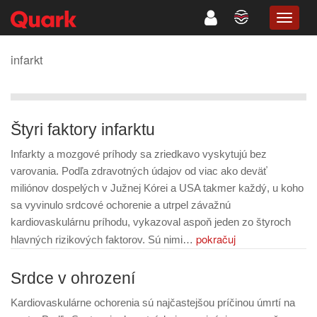
TOGG
NAVIG
infarkt
Štyri faktory infarktu
Infarkty a mozgové príhody sa zriedkavo vyskytujú bez
varovania. Podľa zdravotných údajov od viac ako deväť
miliónov dospelých v Južnej Kórei a USA takmer každý, u koho
sa vyvinulo srdcové ochorenie a utrpel závažnú
kardiovaskulárnu príhodu, vykazoval aspoň jeden zo štyroch
pokračuj
hlavných rizikových faktorov. Sú nimi…
Srdce v ohrození
Kardiovaskulárne ochorenia sú najčastejšou príčinou úmrtí na