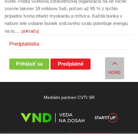
svete. Podľa Svetovej zdravotníckej organizácie na ne ročne
zomrie takmer 18 miliónov ľudí, pričom až 85 % z týchto
prípadov tvoria infarkt myokardu a mŕtvica. Každá bunka v
našom tele vrátane buniek srdcového svalu potrebuje energiu
pokračuj
na to,…
Predplatitelia
Prihlásiť sa
Predplatné
HORE
Mediálni partneri CVTI SR