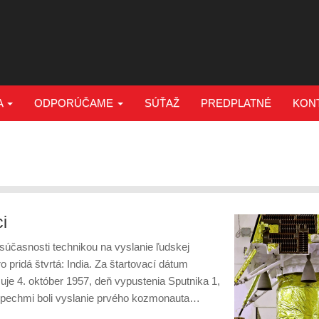
A
ODPORÚČAME
SÚŤAŽ
PREDPLATNÉ
KON
i
súčasnosti technikou na vyslanie ľudskej
ridá štvrtá: India. Za štartovací dátum
je 4. október 1957, deň vypustenia Sputnika 1,
úspechmi boli vyslanie prvého kozmonauta…