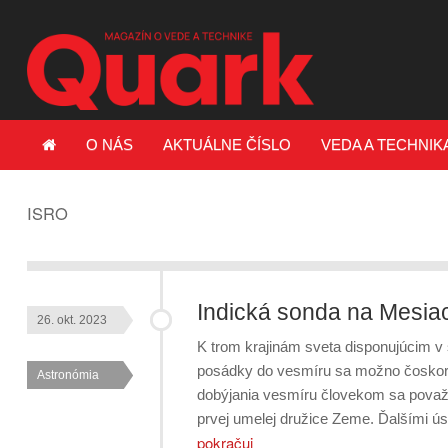
O NÁS
AKTUÁLNE ČÍSLO
VEDA A TECHNIK
ISRO
Indická sonda na Mesiac
26. okt. 2023
K trom krajinám sveta disponujúcim v 
posádky do vesmíru sa možno čoskoro p
Astronómia
dobýjania vesmíru človekom sa považu
prvej umelej družice Zeme. Ďalšími 
pokračuj