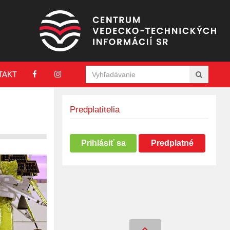
TAKT
Predplatitelia
Prihlásiť sa
Predplatné